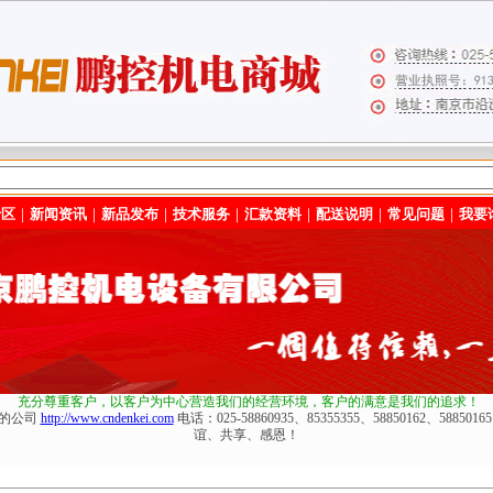
专区
｜
新闻资讯
｜
新品发布
｜
技术服务
｜
汇款资料
｜
配送说明
｜
常见问题
｜
我要
充分尊重客户，以客户为中心营造我们的经营环境
，客户的满意是我们的追求！
化的公司
http://www.cndenkei.com
电话：025-58860935、85355355、58850162、588
谊、共享、感恩！