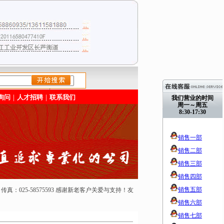
/>
询问
｜
人才招聘
｜
联系我们
我们营业的时间
周一～周五
8:30-17:30
销售一部
销售二部
销售三部
销售四部
销售五部
50165 传真：025-58575593 感谢新老客户关爱与支持！友
销售六部
销售七部