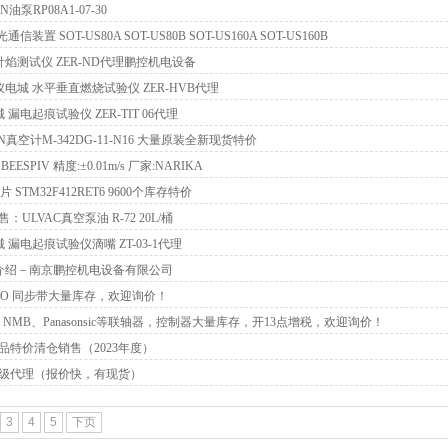
油泵RP08A1-07-30
装置 SOT-US80A SOT-US80B SOT-US160A SOT-US160B
T针焰测试仪 ZER-ND代理鹏控机电设备
仪电城 水平垂直燃烧试验仪 ZER-HVB代理
 漏电起痕试验仪 ZER-TIT 06代理
真空计M-342DG-11-N16 大量原装全新现货特价
SPIV 精度:±0.01m/s 厂家:NARIKA
STM32F412RET6 9600个库存特价
ULVAC真空泵油 R-72 20L/桶
城 漏电起痕试验仪滴嘴 ZT-03-1代理
公司介绍－南京鹏控机电设备有限公司
DO 同步带大量库存，欢迎询价！
、NMB、Panasonsic等联轴器，控制器大量库存，开13点增税，欢迎询价！
品特价清仓销售（2023年度）
级代理（报价快，有现货）
3
4
5
下页