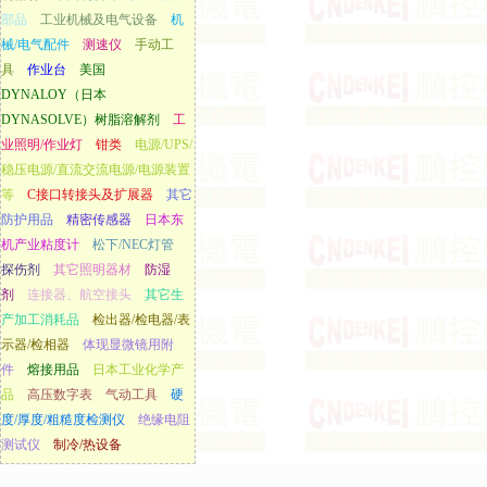
部品
工业机械及电气设备
机
械/电气配件
测速仪
手动工
具
作业台
美国
DYNALOY（日本
DYNASOLVE）树脂溶解剂
工
业照明/作业灯
钳类
电源/UPS/
稳压电源/直流交流电源/电源装置
等
C接口转接头及扩展器
其它
防护用品
精密传感器
日本东
机产业粘度计
松下/NEC灯管
探伤剂
其它照明器材
防湿
剂
连接器、航空接头
其它生
产加工消耗品
检出器/检电器/表
示器/检相器
体现显微镜用附
件
熔接用品
日本工业化学产
品
高压数字表
气动工具
硬
度/厚度/粗糙度检测仪
绝缘电阻
测试仪
制冷/热设备