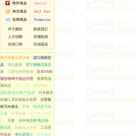
电子测量仪器仪表
进口精密部
品
清洁器具
其它测量仪器仪
表
三菱化学研磨液
日本NMR
微型钢绳中国总代理
泄露电流
测试仪
电动工具
美吉野纸
油压表/压力表/气压表
日本极东
机械工具折损检出装置
日笠技
研万向接头
手动、电动及气动
工具
光学仪器
生产加工消耗
品
手套
日本电流表/电压表
擦拭纸
日本压力开关
工业照
明器材
摩氏硬度计
其它精密