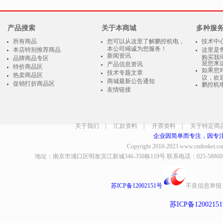
产品搜索
关于本商城
多种服
所有商品
您可以从这里了解鹏控机电，
技术中
本公司竭诚为您服务！
本店特别推荐商品
这里是
新闻资讯
购买我
品牌商品专区
迎您来
产品信息资讯
特价商品区
如果您
技术专题文章
热卖商品区
议，欢
商城最新公告通知
促销打折商品区
鹏控机
友情链接
关于我们
|
汇款资料
|
开票资料
|
关于特定商
企业因简单而专注，因专
Copyright 2010-2023
www.cndenkei.c
地址：南京市浦口区明发滨江新城346-350栋119号 联系电话：025-58860935、8
苏ICP备12002151号
不良信息举报
苏ICP备1200215