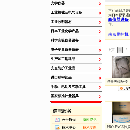
光学仪器
本产品目录是
工业机械及电气设备
为
日本原装进
验仪器设备
,
工业照明器材
作。
日本工业化学产品
南京鹏控机
科学实验仪器设备
电子测量仪器仪表
上页
1
2
生产加工消耗品
安全防护工业品
进口精密部品
巴鲁夫磁场传..
手动、电动及气动工具
国家标准计量器具
PRO-FACE触摸.