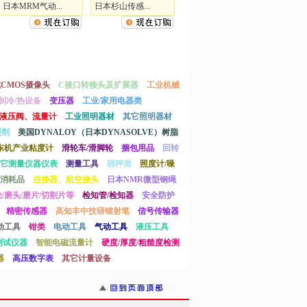
日本MRM气动...
日本杉山传感...
或CMOS摄像头
C接口转接头及扩展器
工业机械
制冷/热设备
变压器
工业/家用电器类
液压阀、流量计
工业照明器材
其它照明器材
湿剂
美国DYNALOY（日本DYNASOLVE）树脂
东机产业粘度计
滑轮车/滑脚轮
捆包用品
回转
它测量仪器仪表
测量工具
磅秤类
照度计/噪
消耗品
连接器、航空接头
日本NMR微型钢绳
/磨头/磨片/切割片等
检知管/检知器
安全防护
精密传感器
高知丰中技研镭射笔
信号传输器
动工具
钳类
电动工具
气动工具
液压工具
测试仪器
智能电磁流量计
硬度/厚度/粗糙度检测
器
高压数字表
其它计量设备