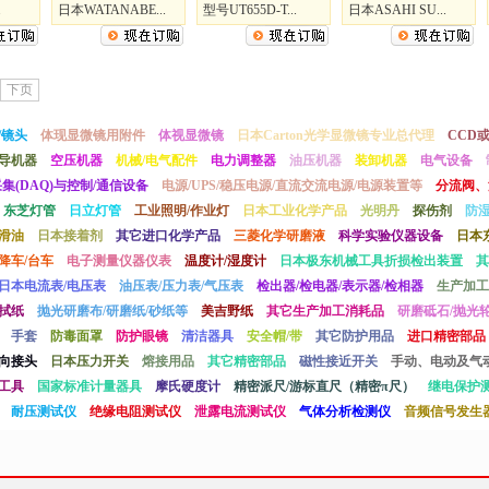
.
日本WATANABE...
型号UT655D-T...
日本ASAHI SU...
下页
/镜头
体现显微镜用附件
体视显微镜
日本Carton光学显微镜专业总代理
CCD
导机器
空压机器
机械/电气配件
电力调整器
油压机器
装卸机器
电气设备
采集(DAQ)与控制/通信设备
电源/UPS/稳压电源/直流交流电源/电源装置等
分流阀、
东芝灯管
日立灯管
工业照明/作业灯
日本工业化学产品
光明丹
探伤剂
防
滑油
日本接着剂
其它进口化学产品
三菱化学研磨液
科学实验仪器设备
日本
降车/台车
电子测量仪器仪表
温度计/湿度计
日本极东机械工具折损检出装置
其
日本电流表/电压表
油压表/压力表/气压表
检出器/检电器/表示器/检相器
生产加工
拭纸
抛光研磨布/研磨纸/砂纸等
美吉野纸
其它生产加工消耗品
研磨砥石/抛光轮
手套
防毒面罩
防护眼镜
清洁器具
安全帽/带
其它防护用品
进口精密部品
向接头
日本压力开关
熔接用品
其它精密部品
磁性接近开关
手动、电动及气
工具
国家标准计量器具
摩氏硬度计
精密派尺/游标直尺（精密π尺）
继电保护
耐压测试仪
绝缘电阻测试仪
泄露电流测试仪
气体分析检测仪
音频信号发生