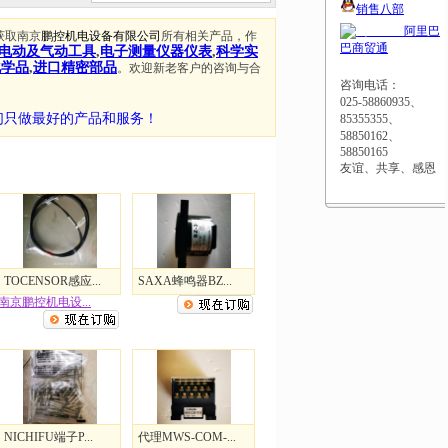
销售八部
阿里巴
获取南京
鹏控机电设备有限公司
所有相关产品，作
巴商贸通
电动及气动工具
,
电子测量仪器仪表
,
科学实
化学品
,
进口精密部品
。欢迎新老客户的咨询与合
咨询电话：
025-58860935、
们只做最好的产品和服务！
85355355、
58850162、
58850165
友谊、共享、感恩
TOCENSOR感应...
SAXA蜂鸣器BZ...
南京鹏控机电设...
NICHIFU端子P...
代理MWS-COM-...