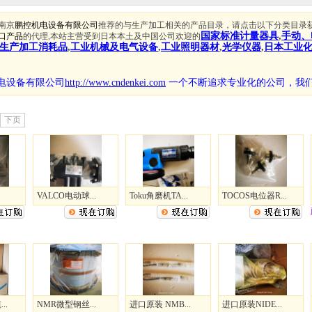
南京
鹏控机电设备有限公司
推荐的与生产加工相关的产品目录，请点击以下分类目录
国家标准计量器具
,
手动、
口产品
的代理,本站主营受到日本本土及中国公司欢迎的
生产加工消耗品
,
工业机械及电气设备
,
工业照明器材
,
光学仪器
,
日本工业
电设备有限公司
http://www.cndenkei.com
一个不断追求专业化的公司，
我
下页
.
VALCO电动球...
Toku角磨机TA...
TOCOS电位器R...
..
NMR微型钢丝...
进口原装 NMB...
进口原装NIDE...