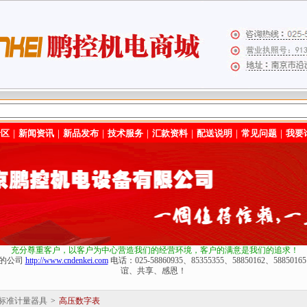
专区
｜
新闻资讯
｜
新品发布
｜
技术服务
｜
汇款资料
｜
配送说明
｜
常见问题
｜
我要
充分尊重客户，以客户为中心营造我们的经营环境
，客户的满意是我们的追求！
化的公司
http://www.cndenkei.com
电话：025-58860935、85355355、58850162、588
谊、共享、感恩！
标准计量器具
>
高压数字表