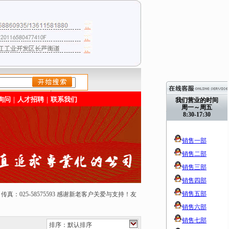
/>
询问
｜
人才招聘
｜
联系我们
我们营业的时间
周一～周五
8:30-17:30
销售一部
销售二部
销售三部
销售四部
销售五部
50165 传真：025-58575593 感谢新老客户关爱与支持！友
销售六部
销售七部
排序：默认排序