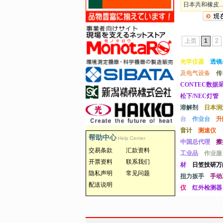
日本共和橡皮..
上页
1
2
光学仪器
透镜
及电气设备
传
CONTEC数据
松下/NEC灯管
溶解剂
日本润
台
作业台
升
音计
测速仪
帮助中心
Help Center
中国总代理
擦
交易条款
汇款资料
工业品
作业服
开票资料
联系我们
材
日笠技研万
隐私声明
常见问题
扭力扳手
手动
配送说明
仪
红外检测器