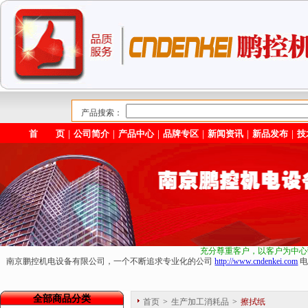
产品搜索：
首 页
｜
公司简介
｜
产品中心
｜
品牌专区
｜
新闻资讯
｜
新品发布
｜
技
充分尊重客户，以客户为中心
南京鹏控机电设备有限公司，一个不断追求专业化的公司
http://www.cndenkei.com
电
全部商品分类
首页
>
生产加工消耗品
>
擦拭纸