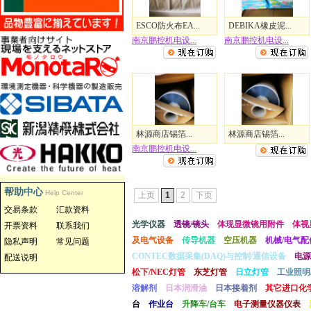
ESCO防火布EA...
DEBIKA橡皮泥...
南京鹏控机电设...
南京鹏控机电设...
林源商店锡箔...
林源商店锡箔...
南京鹏控机电设...
帮助中心
Help Center
上页
1
2
下页
交易条款
汇款资料
光学仪器
透镜/镜头
体现显微镜用附件
体视
开票资料
联系我们
及电气设备
传导机器
空压机器
机械/电气配
隐私声明
常见问题
CONTEC数据采集(DAQ)与控制/通信设备
电源
配送说明
松下/NEC灯管
东芝灯管
日立灯管
工业照明
溶解剂
日本润滑油
日本接着剂
其它进口化
台
作业台
升降车/台车
电子测量仪器仪表