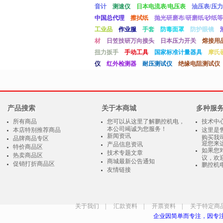
音计
测速仪
日本电流表/电压表
油压表/压力
中国总代理
擦拭纸
抛光研磨布/研磨纸/砂纸等
工业品
作业服
手套
防毒面罩
防护眼镜
材
日笠技研万向接头
日本压力开关
熔接用
扭力扳手
手动工具
国家标准计量器具
摩氏
仪
红外检测器
耐压测试仪
绝缘电阻测试仪
产品搜索
关于本商城
多种服
所有商品
您可以从这里了解鹏控机电，
技术中
本公司竭诚为您服务！
本店特别推荐商品
这里是
新闻资讯
购买我
品牌商品专区
迎您来
产品信息资讯
特价商品区
如果您
技术专题文章
热卖商品区
议，欢
商城最新公告通知
促销打折商品区
鹏控机
友情链接
关于我们
|
汇款资料
|
开票资料
|
关于特定商
企业因简单而专注，因专