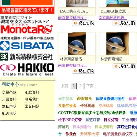
ESCO防火布EA...
DEBIKA橡皮泥...
南京鹏控机电设...
南京鹏控机电设...
林源商店锡箔...
林源商店锡箔...
南京鹏控机电设...
帮助中心
Help Center
上页
1
2
下页
交易条款
汇款资料
光学仪器
透镜/镜头
体现显微镜用附件
体视
开票资料
联系我们
及电气设备
传导机器
空压机器
机械/电气配
隐私声明
常见问题
CONTEC数据采集(DAQ)与控制/通信设备
电源
配送说明
松下/NEC灯管
东芝灯管
日立灯管
工业照明
溶解剂
日本润滑油
日本接着剂
其它进口化
台
作业台
升降车/台车
电子测量仪器仪表