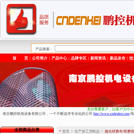
产品搜索：
首 页
｜
公司简介
｜
产品中心
｜
品牌专区
｜
新闻资讯
｜
新品发布
｜
技
充分尊重客户，以客户为中心
南京鹏控机电设备有限公司，一个不断追求专业化的公司
http://www.cndenkei.com
电
全部商品分类
首页
>
生产加工消耗品
>
抛光研磨布/研磨纸