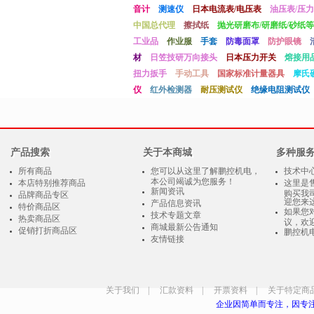
音计
测速仪
日本电流表/电压表
油压表/压力
中国总代理
擦拭纸
抛光研磨布/研磨纸/砂纸等
工业品
作业服
手套
防毒面罩
防护眼镜
材
日笠技研万向接头
日本压力开关
熔接用
扭力扳手
手动工具
国家标准计量器具
摩氏
仪
红外检测器
耐压测试仪
绝缘电阻测试仪
产品搜索
关于本商城
多种服
所有商品
您可以从这里了解鹏控机电，
技术中
本公司竭诚为您服务！
本店特别推荐商品
这里是
新闻资讯
购买我
品牌商品专区
迎您来
产品信息资讯
特价商品区
如果您
技术专题文章
热卖商品区
议，欢
商城最新公告通知
促销打折商品区
鹏控机
友情链接
关于我们
|
汇款资料
|
开票资料
|
关于特定商
企业因简单而专注，因专