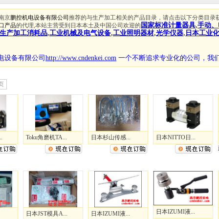
南京
鹏控机电设备有限公司
推荐的与生产加工相关的产品目录，请点击以下分类目录
国家标准计量器具
,
手动、
口产品
的代理,本站主营受到日本本土及中国公司欢迎的
生产加工消耗品
,
工业机械及电气设备
,
工业照明器材
,
光学仪器
,
日本工业
电设备有限公司
http://www.cndenkei.com
一个不断追求专业化的公司，
我
页
.
Toku角磨机TA...
日本杉山传感...
日本NITTO日...
日本IZUMI液...
日本JST模具A...
日本IZUMI液...