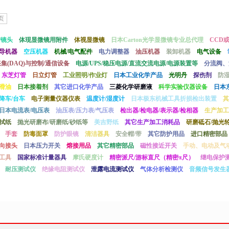
页
/镜头
体现显微镜用附件
体视显微镜
日本Carton光学显微镜专业总代理
CCD
导机器
空压机器
机械/电气配件
电力调整器
油压机器
装卸机器
电气设备
采集(DAQ)与控制/通信设备
电源/UPS/稳压电源/直流交流电源/电源装置等
分流阀、
东芝灯管
日立灯管
工业照明/作业灯
日本工业化学产品
光明丹
探伤剂
防
滑油
日本接着剂
其它进口化学产品
三菱化学研磨液
科学实验仪器设备
日本
降车/台车
电子测量仪器仪表
温度计/湿度计
日本极东机械工具折损检出装置
其
日本电流表/电压表
油压表/压力表/气压表
检出器/检电器/表示器/检相器
生产加工
拭纸
抛光研磨布/研磨纸/砂纸等
美吉野纸
其它生产加工消耗品
研磨砥石/抛光轮
手套
防毒面罩
防护眼镜
清洁器具
安全帽/带
其它防护用品
进口精密部品
向接头
日本压力开关
熔接用品
其它精密部品
磁性接近开关
手动、电动及气
工具
国家标准计量器具
摩氏硬度计
精密派尺/游标直尺（精密π尺）
继电保护
耐压测试仪
绝缘电阻测试仪
泄露电流测试仪
气体分析检测仪
音频信号发生