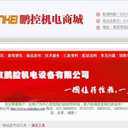
专区
｜
新闻资讯
｜
新品发布
｜
技术服务
｜
汇款资料
｜
配送说明
｜
常见问题
｜
我要
充分尊重客户，以客户为中心营造我们的经营环境
，客户的满意是我们的追求！
化的公司
http://www.cndenkei.com
电话：025-58860935、85355355、58850162、588
谊、共享、感恩！
、电动及气动工具
>
液压工具