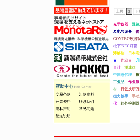
上页
1
下
光学仪器
透镜
及电气设备
传
CONTEC数据
松下/NEC灯管
溶解剂
日本润
台
作业台
升
音计
测速仪
中国总代理
擦
工业品
作业服
帮助中心
Help Center
材
日笠技研万
交易条款
汇款资料
扭力扳手
手动
开票资料
联系我们
仪
红外检测器
隐私声明
常见问题
配送说明