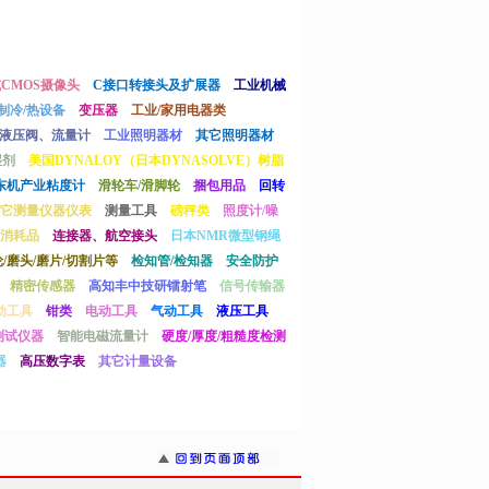
或CMOS摄像头
C接口转接头及扩展器
工业机械
制冷/热设备
变压器
工业/家用电器类
液压阀、流量计
工业照明器材
其它照明器材
湿剂
美国DYNALOY（日本DYNASOLVE）树脂
东机产业粘度计
滑轮车/滑脚轮
捆包用品
回转
它测量仪器仪表
测量工具
磅秤类
照度计/噪
消耗品
连接器、航空接头
日本NMR微型钢绳
/磨头/磨片/切割片等
检知管/检知器
安全防护
精密传感器
高知丰中技研镭射笔
信号传输器
动工具
钳类
电动工具
气动工具
液压工具
测试仪器
智能电磁流量计
硬度/厚度/粗糙度检测
器
高压数字表
其它计量设备