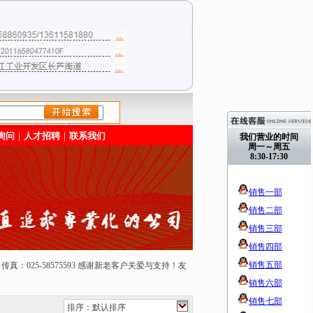
/>
询问
｜
人才招聘
｜
联系我们
我们营业的时间
周一～周五
8:30-17:30
销售一部
销售二部
销售三部
销售四部
销售五部
50165 传真：025-58575593 感谢新老客户关爱与支持！友
销售六部
销售七部
排序：默认排序