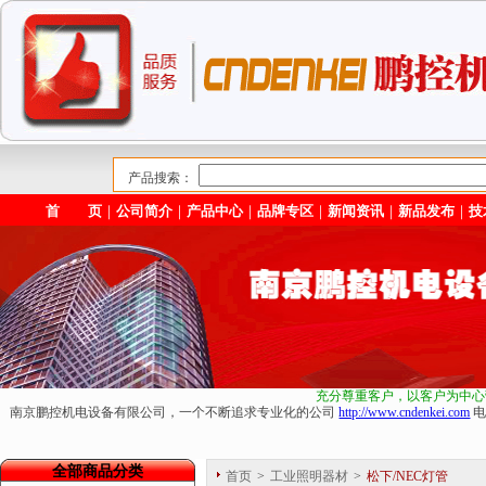
产品搜索：
首 页
｜
公司简介
｜
产品中心
｜
品牌专区
｜
新闻资讯
｜
新品发布
｜
技
充分尊重客户，以客户为中心
南京鹏控机电设备有限公司，一个不断追求专业化的公司
http://www.cndenkei.com
电
全部商品分类
首页
>
工业照明器材
>
松下/NEC灯管