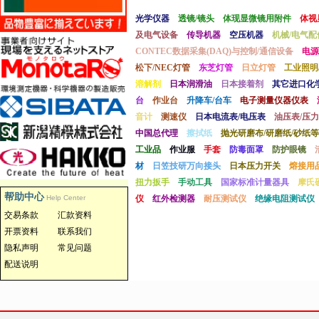
光学仪器
透镜/镜头
体现显微镜用附件
体视
及电气设备
传导机器
空压机器
机械/电气配
CONTEC数据采集(DAQ)与控制/通信设备
电源
松下/NEC灯管
东芝灯管
日立灯管
工业照明
溶解剂
日本润滑油
日本接着剂
其它进口化
台
作业台
升降车/台车
电子测量仪器仪表
音计
测速仪
日本电流表/电压表
油压表/压力
中国总代理
擦拭纸
抛光研磨布/研磨纸/砂纸等
工业品
作业服
手套
防毒面罩
防护眼镜
材
日笠技研万向接头
日本压力开关
熔接用
扭力扳手
手动工具
国家标准计量器具
摩氏
帮助中心
Help Center
仪
红外检测器
耐压测试仪
绝缘电阻测试仪
交易条款
汇款资料
开票资料
联系我们
隐私声明
常见问题
配送说明