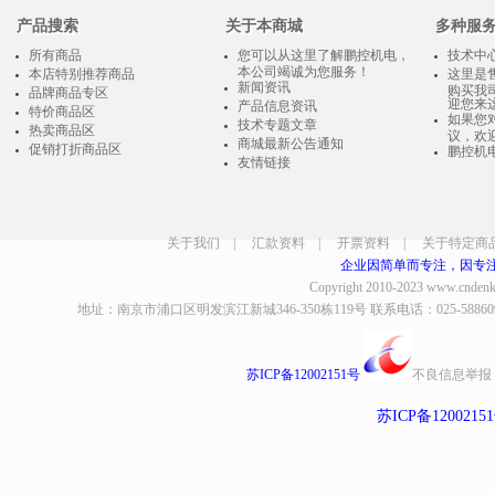
产品搜索
关于本商城
多种服
所有商品
您可以从这里了解鹏控机电，
技术中
本公司竭诚为您服务！
本店特别推荐商品
这里是
新闻资讯
购买我
品牌商品专区
迎您来
产品信息资讯
特价商品区
如果您
技术专题文章
热卖商品区
议，欢
商城最新公告通知
促销打折商品区
鹏控机
友情链接
关于我们
|
汇款资料
|
开票资料
|
关于特定商
企业因简单而专注，因专
Copyright 2010-2023
www.cndenk
地址：南京市浦口区明发滨江新城346-350栋119号 联系电话：025-58860935、8
苏ICP备12002151号
不良信息举报
苏ICP备1200215