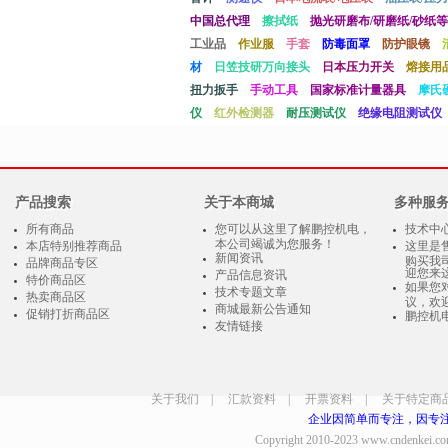
中国总代理
擦拭纸
抛光研磨布/研磨纸/砂纸等
工业品
作业服
手套
防毒面罩
防护眼镜
材
日笠技研万向接头
日本压力开关
熔接用
扭力扳手
手动工具
国家标准计量器具
摩氏
仪
红外检测器
耐压测试仪
绝缘电阻测试仪
产品搜索
关于本商城
多种服
所有商品
您可以从这里了解鹏控机电，
技术中
本公司竭诚为您服务！
本店特别推荐商品
这里是
新闻资讯
购买我
品牌商品专区
迎您来
产品信息资讯
特价商品区
如果您
技术专题文章
热卖商品区
议，欢
商城最新公告通知
促销打折商品区
鹏控机
友情链接
关于我们
|
汇款资料
|
开票资料
|
关于特定商
企业因简单而专注，因专
Copyright 2010-2023
www.cndenkei.c