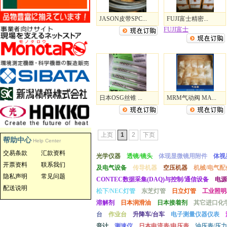
JASON皮带SPC...
FUJI富士精密...
FUJI富士
日本OSG丝锥 ...
MRM气动阀 MA...
上页
1
2
下页
帮助中心
Help Center
交易条款
汇款资料
光学仪器
透镜/镜头
体现显微镜用附件
体视
开票资料
联系我们
及电气设备
传导机器
空压机器
机械/电气配
隐私声明
常见问题
CONTEC数据采集(DAQ)与控制/通信设备
电源
配送说明
松下/NEC灯管
东芝灯管
日立灯管
工业照明
溶解剂
日本润滑油
日本接着剂
其它进口化
台
作业台
升降车/台车
电子测量仪器仪表
音计
测速仪
日本电流表/电压表
油压表/压力