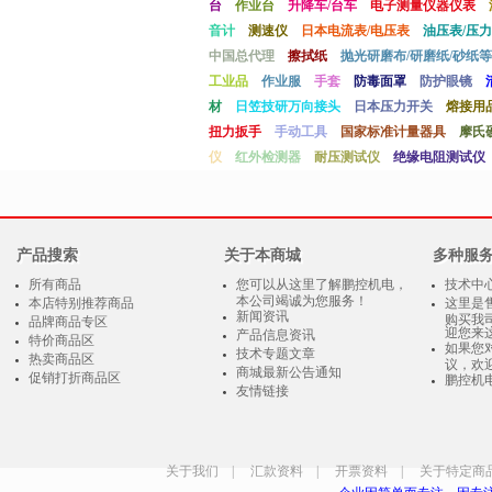
台
作业台
升降车/台车
电子测量仪器仪表
音计
测速仪
日本电流表/电压表
油压表/压力
中国总代理
擦拭纸
抛光研磨布/研磨纸/砂纸等
工业品
作业服
手套
防毒面罩
防护眼镜
材
日笠技研万向接头
日本压力开关
熔接用
扭力扳手
手动工具
国家标准计量器具
摩氏
仪
红外检测器
耐压测试仪
绝缘电阻测试仪
产品搜索
关于本商城
多种服
所有商品
您可以从这里了解鹏控机电，
技术中
本公司竭诚为您服务！
本店特别推荐商品
这里是
新闻资讯
购买我
品牌商品专区
迎您来
产品信息资讯
特价商品区
如果您
技术专题文章
热卖商品区
议，欢
商城最新公告通知
促销打折商品区
鹏控机
友情链接
关于我们
|
汇款资料
|
开票资料
|
关于特定商