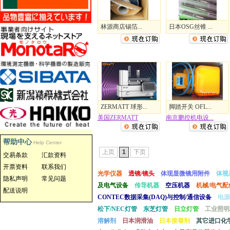
林源商店锡箔...
日本OSG丝锥 ...
ZERMATT 球形...
脚踏开关 OFL...
美国ZERMATT
南京鹏控机电设...
帮助中心
Help Center
上页
1
下页
交易条款
汇款资料
开票资料
联系我们
光学仪器
透镜/镜头
体现显微镜用附件
体视
隐私声明
常见问题
及电气设备
传导机器
空压机器
机械/电气配
配送说明
CONTEC数据采集(DAQ)与控制/通信设备
电源
松下/NEC灯管
东芝灯管
日立灯管
工业照明
溶解剂
日本润滑油
日本接着剂
其它进口化