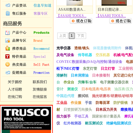
ASAHI数显表A...
日本日图记录...
【ASAHI TOOLS...
【ASAHI TOOLS...
上页
1
下页
光学仪器
透镜/镜头
体现显微镜用附件
体视
及电气设备
传导机器
空压机器
机械/电气配
CONTEC数据采集(DAQ)与控制/通信设备
电源
松下/NEC灯管
东芝灯管
日立灯管
工业照明
溶解剂
日本润滑油
日本接着剂
其它进口化
台
作业台
升降车/台车
电子测量仪器仪表
音计
测速仪
日本电流表/电压表
油压表/压力
中国总代理
擦拭纸
抛光研磨布/研磨纸/砂纸等
工业品
作业服
手套
防毒面罩
防护眼镜
材
日笠技研万向接头
日本压力开关
熔接用
扭力扳手
手动工具
国家标准计量器具
摩氏
仪
红外检测器
耐压测试仪
绝缘电阻测试仪