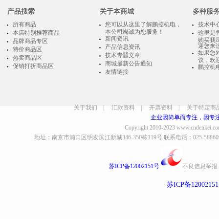
产品搜索
关于本商城
多种服
所有商品
您可以从这里了解鹏控机电，
技术中
本公司竭诚为您服务！
本店特别推荐商品
这里是
新闻资讯
购买我
品牌商品专区
迎您来
产品信息资讯
特价商品区
如果您
技术专题文章
热卖商品区
议，欢
商城最新公告通知
促销打折商品区
鹏控机
友情链接
关于我们
|
汇款资料
|
开票资料
|
关于特定商
企业因简单而专注，因专
Copyright 2010-2023
www.cndenkei.c
地址：南京市浦口区明发滨江新城346-350栋119号 联系电话：025-58860935、8
苏ICP备12002151号
不良信息举报
苏ICP备1200215