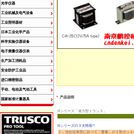
光学仪器
工业机械及电气设备
工业照明器材
日本工业化学产品
科学实验仪器设备
电子测量仪器仪表
生产加工消耗品
安全防护工业品
进口精密部品
手动、电动及气动工具
产品说明
国家标准计量器具
Hシリーズ「省力型トランス」
Hシリーズの３大特長!!
１．当社従来型に比べて「重量」が２割カット