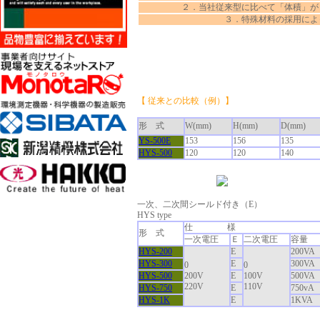
２．当社従来型に比べて「体積」が
３．特殊材料の採用によって「電
【 従来との比較（例）】
形 式
W(mm)
H(mm)
D(mm)
YS-500E
153
156
135
HYS-500
120
120
140
一次、二次間シールド付き（E）
HYS type
仕 様
形 式
一次電圧
Ｅ
二次電圧
容量
HYS-200
E
200VA
HYS-300
E
300VA
0
0
HYS-500
200V
E
100V
500VA
220V
110V
HYS-750
E
750vA
HYS-1K
E
1KVA