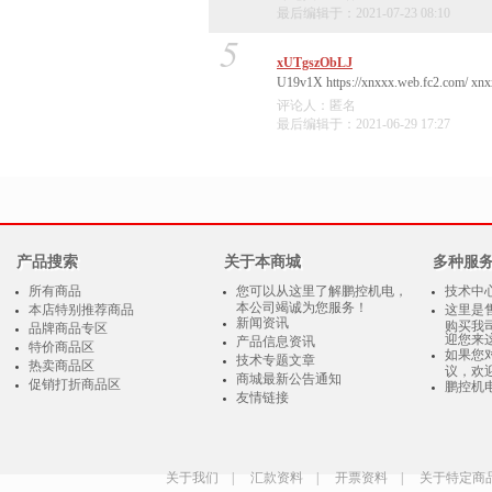
最后编辑于：2021-07-23 08:10
5
xUTgszObLJ
U19v1X https://xnxxx.web.fc2.com/ xnx
评论人：匿名
最后编辑于：2021-06-29 17:27
产品搜索
关于本商城
多种服
所有商品
您可以从这里了解鹏控机电，
技术中
本公司竭诚为您服务！
本店特别推荐商品
这里是
新闻资讯
购买我
品牌商品专区
迎您来
产品信息资讯
特价商品区
如果您
技术专题文章
热卖商品区
议，欢
商城最新公告通知
促销打折商品区
鹏控机
友情链接
关于我们
|
汇款资料
|
开票资料
|
关于特定商