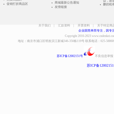
议，欢
商城最新公告通知
促销打折商品区
鹏控机
友情链接
关于我们
|
汇款资料
|
开票资料
|
关于特定商
企业因简单而专注，因专
Copyright 2010-2023
www.cndenkei.c
地址：南京市浦口区明发滨江新城346-350栋119号 联系电话：025-58860935、8
苏ICP备12002151号
不良信息举报
苏ICP备1200215