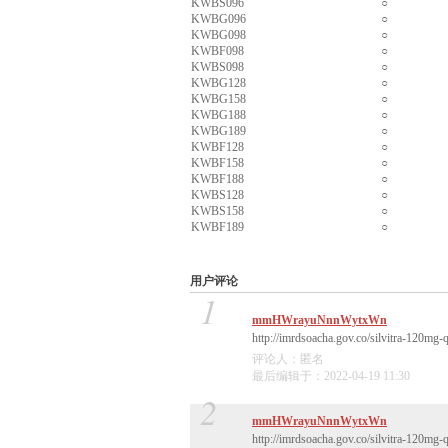
KWBS096
○
KWBG096
○
KWBG098
○
KWBF098
○
KWBS098
○
KWBG128
○
KWBG158
○
KWBG188
○
KWBG189
○
KWBF128
○
KWBF158
○
KWBF188
○
KWBS128
○
KWBS158
○
KWBF189
○
用户评论
1
mmHWrayuNnnWytxWn
http://imrdsoacha.gov.co/silvitra-120mg-
评论人：匿名
最后编辑于：2022-04-19 11:30
2
mmHWrayuNnnWytxWn
http://imrdsoacha.gov.co/silvitra-120mg-