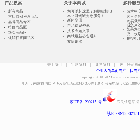
产品搜索
关于本商城
多种服
所有商品
您可以从这里了解鹏控机电，
技术中
本公司竭诚为您服务！
本店特别推荐商品
这里是
新闻资讯
购买我
品牌商品专区
迎您来
产品信息资讯
特价商品区
如果您
技术专题文章
热卖商品区
议，欢
商城最新公告通知
促销打折商品区
鹏控机
友情链接
关于我们
|
汇款资料
|
开票资料
|
关于特定商
企业因简单而专注，因专
Copyright 2010-2023
www.cndenkei.c
地址：南京市浦口区明发滨江新城346-350栋119号 联系电话：025-58860935、8
苏ICP备12002151号
不良信息举报
苏ICP备1200215