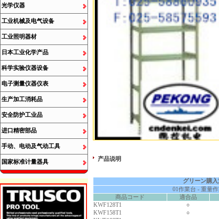
光学仪器
工业机械及电气设备
工业照明器材
日本工业化学产品
科学实验仪器设备
电子测量仪器仪表
生产加工消耗品
安全防护工业品
进口精密部品
手动、电动及气动工具
产品说明
国家标准计量器具
グリーン購入
01作業台 - 重
商品コード
適合品
KWF128T1
○
KWF158T1
○