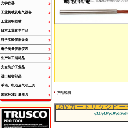
光学仪器
工业机械及电气设备
工业照明器材
日本工业化学产品
科学实验仪器设备
电子测量仪器仪表
生产加工消耗品
安全防护工业品
进口精密部品
手动、电动及气动工具
产品说明
国家标准计量器具
24Vカートリッジヒ
φ3.1/φ4.0/φ6.0/φ6.5/φ8.