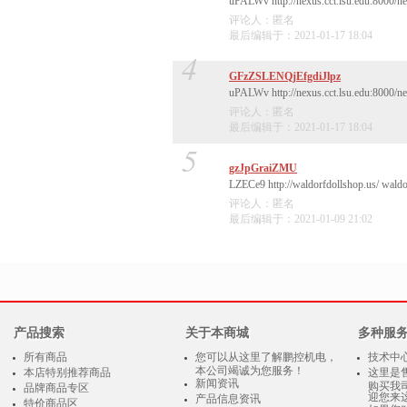
uPALWv http://nexus.cct.lsu.edu:8000/n
评论人：匿名
最后编辑于：2021-01-17 18:04
4
GFzZSLENQjEfgdiJlpz
uPALWv http://nexus.cct.lsu.edu:8000/n
评论人：匿名
最后编辑于：2021-01-17 18:04
5
gzJpGraiZMU
LZECe9 http://waldorfdollshop.us/ waldo
评论人：匿名
最后编辑于：2021-01-09 21:02
产品搜索
关于本商城
多种服
所有商品
您可以从这里了解鹏控机电，
技术中
本公司竭诚为您服务！
本店特别推荐商品
这里是
新闻资讯
购买我
品牌商品专区
迎您来
产品信息资讯
特价商品区