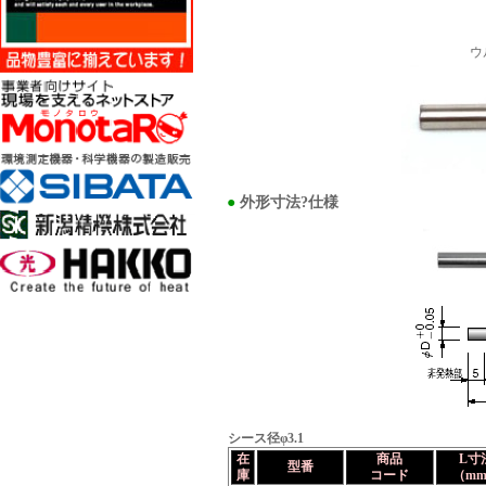
ウ
●
外形寸法?仕様
シース径φ3.1
在
商品
L寸
型番
庫
コード
（m