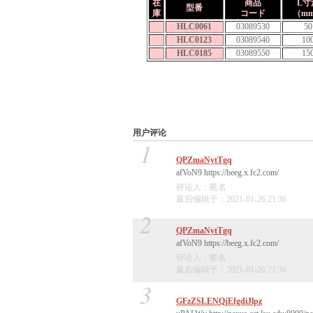
在
商品
L寸
型番
庫
コード
（m
HLC0061
03089530
50
HLC0123
03089540
10
HLC0185
03089550
15
用户评论
1
QPZmaNytTgq
afVoN9 https://beeg.x.fc2.com/
评论人：匿名
最后编辑于：2021-01-26 21:36
2
QPZmaNytTgq
afVoN9 https://beeg.x.fc2.com/
评论人：匿名
最后编辑于：2021-01-26 21:36
3
GFzZSLENQjEfgdiJlpz