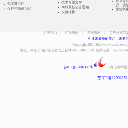
如果您
技术专题文章
热卖商品区
议，欢
商城最新公告通知
促销打折商品区
鹏控机
友情链接
关于我们
|
汇款资料
|
开票资料
|
关于特定商
企业因简单而专注，因专
Copyright 2010-2023
www.cndenkei.c
地址：南京市浦口区明发滨江新城346-350栋119号 联系电话：025-58860935、8
苏ICP备12002151号
不良信息举报
苏ICP备1200215