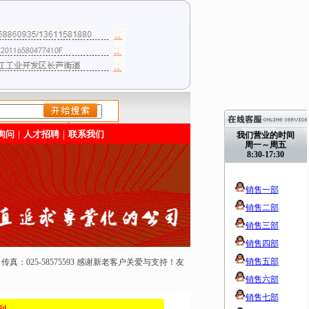
/>
询问
｜
人才招聘
｜
联系我们
我们营业的时间
周一～周五
8:30-17:30
销售一部
销售二部
销售三部
销售四部
销售五部
50165 传真：025-58575593 感谢新老客户关爱与支持！友
销售六部
销售七部