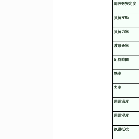
周波数安定度
負荷変動
負荷力率
波形歪率
応答時間
効率
力率
周囲温度
周囲湿度
絶縁抵抗