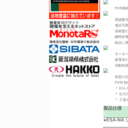
PWM制
周波数可
電圧可変
高精度
瞬時停電
組込に
モータ
家電等
自動包
低歪の
PWM 
＊ ESA
＊ 出力
＊ 工場
製品仕様
●ESA-NA