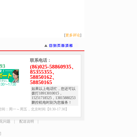
[
更多评论
]
联系电话：
93
(86)025-58860935、
85355355、
58850162、
58850165
如果以上电话忙，您还可以
拨打18913010015，
15251718525，13815880253
鹏控机电时刻为您服务！
间：周一～周五，北京时间【8:30-17:30】
见问题
|
配送说明
|
司