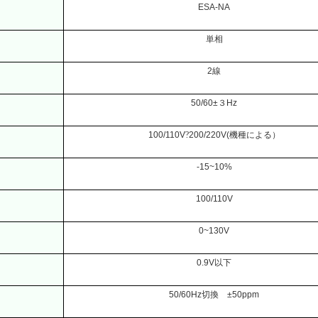
ESA-NA
単相
2
線
50/60±
３
Hz
100/110V
?
200/220V(
機種による）
-15~10%
100/110V
0~130V
0.9V
以下
50/60Hz
切換
±50ppm