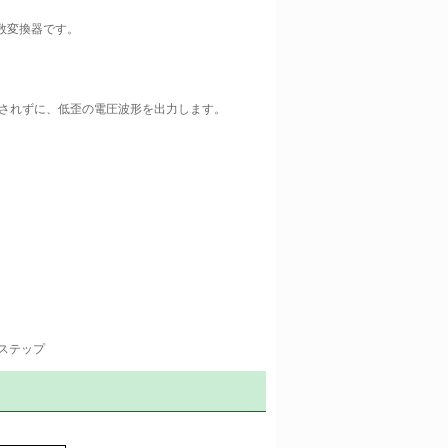
波数変換器です。
されずに、低歪の電圧波形を出力します。
zステップ