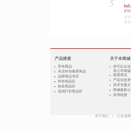
5
kuE
jFbh
评论
最后编
产品搜索
关于本商城
所有商品
您可以从这
本公司竭诚
本店特别推荐商品
新闻资讯
品牌商品专区
产品信息资
特价商品区
技术专题文
热卖商品区
商城最新公
促销打折商品区
友情链接
关于我们
|
汇款资