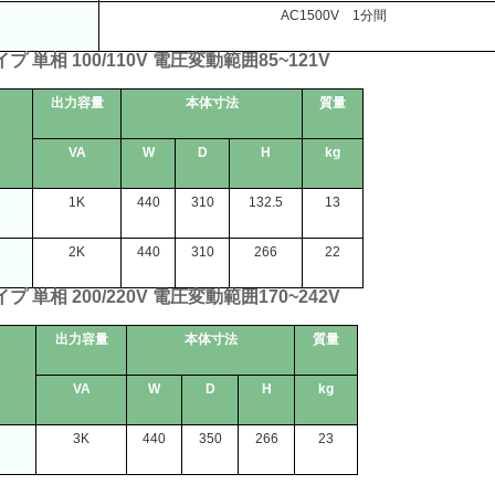
AC1500V
1
分間
イプ
単相
100/110V
電圧変動範囲
85~121V
出力容量
本体寸法
質量
VA
W
D
H
kg
1K
440
310
132.5
13
2K
440
310
266
22
イプ
単相
200/220V
電圧変動範囲
170~242V
出力容量
本体寸法
質量
VA
W
D
H
kg
3K
440
350
266
23