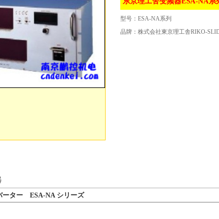
东京理工舍变频器ESA-NA系
型号：
ESA-NA系列
品牌：
株式会社東京理工舎RIKO-SLID
器
バーター ESA-NA シリーズ