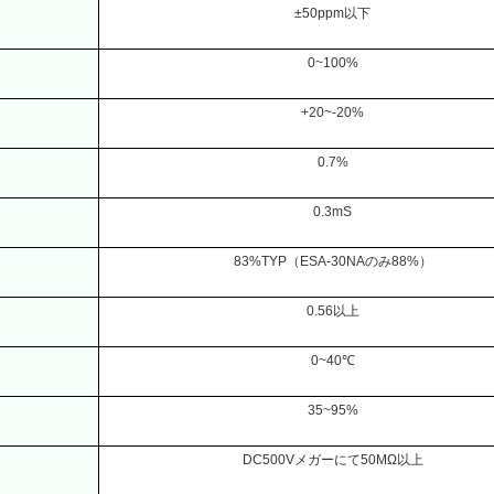
±50ppm
以下
0~100%
+20~-20%
0.7%
0.3mS
83%TYP
（
ESA-30NA
のみ
88%
）
0.56
以上
0~40
℃
35~95%
DC500V
メガーにて
50MΩ
以上