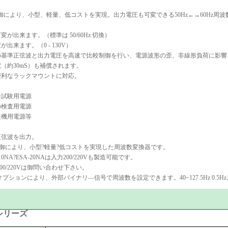
御により、小型、軽量、低コストを実現。出力電圧も可変できる50Hz←→60Hz周
変が出来ます。（標準は 50/60Hz 切換）
が出来ます。（0 - 130V）
の基準正弦波と出力電圧を高速で比較制御を行い、電源波形の歪、非線形負荷に影響
（約30mS）も補償されます。
便利なラックマウントに対応。
ー試験用電源
の検査用電源
装機用電源等
正弦波を出力。
制御により、小型?軽量?低コストを実現した周波数変換器です。
-10NA?ESA-20NAは入力200/220Vも製造可能です。
200/220Vは御問い合わせ下さい。
オプションにより、外部バイナリ―信号で周波数を設定できます。40~127.5Hz 0.5H
シリーズ