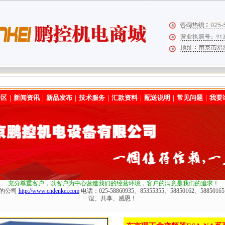
专区
｜
新闻资讯
｜
新品发布
｜
技术服务
｜
汇款资料
｜
配送说明
｜
常见问题
｜
我要
充分尊重客户，以客户为中心营造我们的经营环境
，客户的满意是我们的追求！
化的公司
http://www.cndenkei.com
电话：025-58860935、85355355、58850162、588
谊、共享、感恩！