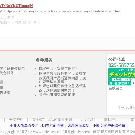
xTxNnYlyOTbnonjN
Wd https://writemyessayforme.web.fc2.com/octavio-paz-essay-day-of-the-dead.html
人：匿名
辑于：2021-01-09 19:25
公司传真
多种服务
025-585755
里了解鹏控机电，
技术中心（安装与保养）
为您服务！
这里是售后服务专区，如您在
购买我司产品后遇到问题，欢
迎您来这里看看
讯
如果您对我们有什么意见或建
章
在线留言
议，欢迎您随时留言！
告通知
鹏控机电期待您的加盟
公司营业时
料
|
开票资料
|
关于特定商品的销售细则
|
联系我们
|
隐私声明
|
常
企业因简单而专注，因专注而高效，因高效而成功，不断为客户创造价值！
Copyright 2010-2023
www.cndenkei.com
All Rights Reserved.
南京鹏控机电设备有限公