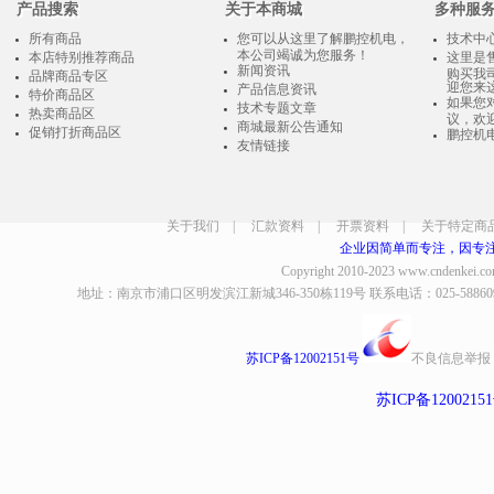
产品搜索
关于本商城
多种服
所有商品
您可以从这里了解鹏控机电，
技术中
本公司竭诚为您服务！
本店特别推荐商品
这里是
新闻资讯
购买我
品牌商品专区
迎您来
产品信息资讯
特价商品区
如果您
技术专题文章
热卖商品区
议，欢
商城最新公告通知
促销打折商品区
鹏控机
友情链接
关于我们
|
汇款资料
|
开票资料
|
关于特定商
企业因简单而专注，因专
Copyright 2010-2023
www.cndenkei.c
地址：南京市浦口区明发滨江新城346-350栋119号 联系电话：025-58860935、8
苏ICP备12002151号
不良信息举报
苏ICP备1200215