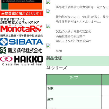
誘導電圧調整器で出力電圧を一定になる
接触部がないので、信頼性が高く、長寿
発生波形歪がほとんどありません。
変動の大きい電源の安定化
高精度機器の安定動作
製造ラインの不良率低減に
単相
製品仕様
AI
シリーズ
タイプ
相数
線式