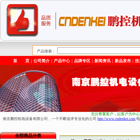
产品搜索：
首 页
｜
公司简介
｜
产品中心
｜
品牌专区
｜
新闻资讯
｜
新品发布
｜
技
充分尊重客户，以客户为中心
南京鹏控机电设备有限公司，一个不断追求专业化的公司
http://www.cndenkei.com
电
全部商品分类