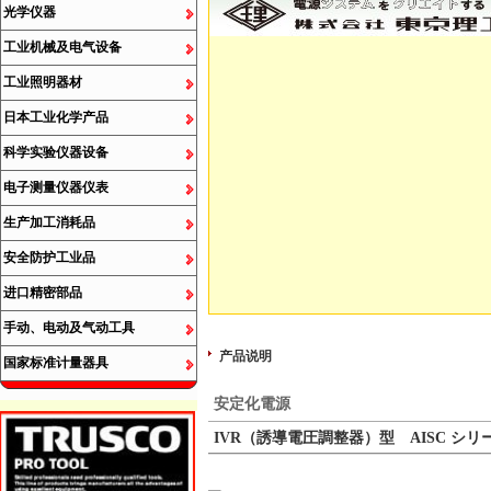
光学仪器
工业机械及电气设备
工业照明器材
日本工业化学产品
科学实验仪器设备
电子测量仪器仪表
生产加工消耗品
安全防护工业品
进口精密部品
手动、电动及气动工具
产品说明
国家标准计量器具
安定化電源
IVR（誘導電圧調整器）型 AISC シリ