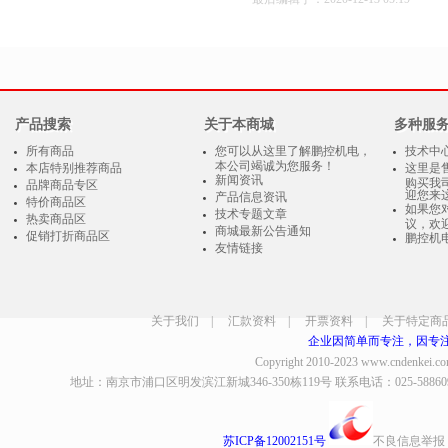
产品搜索
关于本商城
多种服
所有商品
您可以从这里了解鹏控机电，
技术中
本公司竭诚为您服务！
本店特别推荐商品
这里是
新闻资讯
购买我
品牌商品专区
迎您来
产品信息资讯
特价商品区
如果您
技术专题文章
热卖商品区
议，欢
商城最新公告通知
促销打折商品区
鹏控机
友情链接
关于我们
|
汇款资料
|
开票资料
|
关于特定商
企业因简单而专注，因专
Copyright 2010-2023
www.cndenkei.c
地址：南京市浦口区明发滨江新城346-350栋119号 联系电话：025-58860935、8
苏ICP备12002151号
不良信息举报