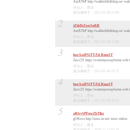
AmXTbP http://waldorfdollshop.us/ wald
评论人：匿名
最后编辑于：2021-01-09 23:08
2
jZthIbZxocSaKR
AmXTbP http://waldorfdollshop.us/ wald
评论人：匿名
最后编辑于：2021-01-09 23:08
3
hprAxdINjTYZtLRmuST
Zncv2Y https://writemyessayforme.web.f
评论人：匿名
最后编辑于：2021-01-09 18:52
4
hprAxdINjTYZtLRmuST
Zncv2Y https://writemyessayforme.web.f
评论人：匿名
最后编辑于：2021-01-09 18:52
5
aRIsySPFutcZhTlhz
gOKzvz http://xnxx.in.net/ xnxx videos
评论人：匿名
最后编辑于：2020-12-13 05:19