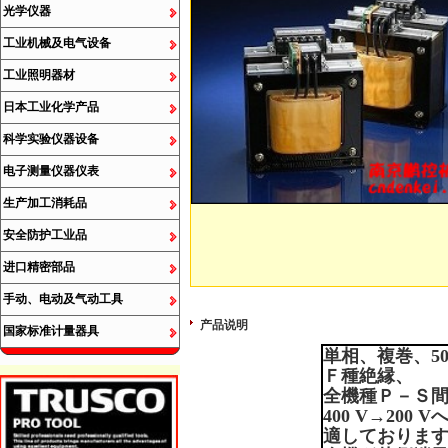
光学仪器
工业机械及电气设备
工业照明器材
日本工业化学产品
科学实验仪器设备
电子测量仪器仪表
生产加工消耗品
安全防护工业品
进口精密部品
手动、电动及气动工具
产品说明
国家标准计量器具
単相、複巻、
5
Ｆ種絶縁、
全機種Ｐ－Ｓ
400 V→200 V
適しておりま