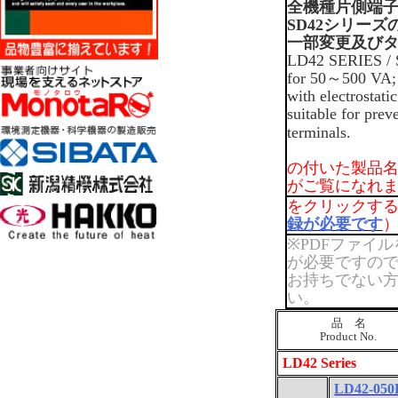
全機種片側端
SD42
シリーズ
一部変更及び
LD42 SERIES / Si
for 50
～
500 VA; 
with electrostati
suitable for pre
terminals.
の付いた製品
がご覧になれ
をクリックす
録が必要です
※PDF
ファイル
が必要ですの
お持ちでない
い。
品 名
Product No.
LD42 Series
LD42-050