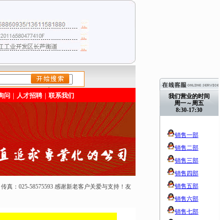
/>
询问
｜
人才招聘
｜
联系我们
我们营业的时间
周一～周五
8:30-17:30
销售一部
销售二部
销售三部
销售四部
销售五部
50165 传真：025-58575593 感谢新老客户关爱与支持！友
销售六部
销售七部