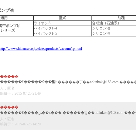
ポンプ油
適用
型式
油種
ライオンA
合成油（石油系）
真空ポンプ油
ハイバックF-4
シリコン油
Vシリーズ
ハイバックF-5
シリコン油
http://www.shibaura.co.jp/eletec/products/vacuum/rp.html
�����
��������£�����Զ��׿ʶ.��ֹ����Ϣ��nolinkok@163.com �
人：匿名
辑于：2015-07-25 21:49
�����
��������£����ݾ��κ���.��ֹ����Ϣ��nolinkok@163.com ���
人：匿名
辑于：2015-07-25 14:29