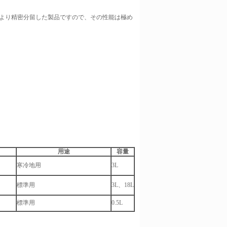
より精密分留した製品ですので、その性能は極め
用途
容量
寒冷地用
3L
標準用
3L、18L
標準用
0.5L