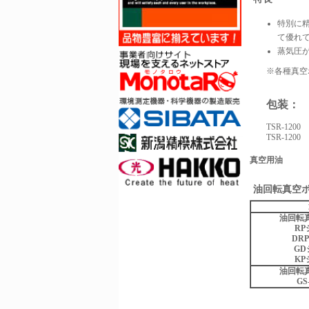
特別に
て優れて
蒸気圧
※各種真空
包装：
TSR-1200
TSR-1200
真空用油
油回転真空
油回転
R
DR
GD
K
油回転
GS