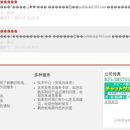
�����
�����£����ݳ��ڳ���.��ֹ����Ϣ��nolinkok@163.com ������� h
人：匿名
辑于：2015-07-23 05:59
�����
��£���������ɽ��.��ֹ����Ϣ��nolinkok@163.com ������� http:/
人：匿名
辑于：2015-07-20 20:21
公司传真
多种服务
025-585755
里了解鹏控机电，
技术中心（安装与保养）
为您服务！
这里是售后服务专区，如您在
购买我司产品后遇到问题，欢
迎您来这里看看
讯
如果您对我们有什么意见或建
章
在线留言
议，欢迎您随时留言！
告通知
鹏控机电期待您的加盟
公司营业时