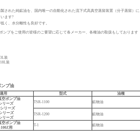
精製された純鉱油を、国内唯一の自動化された流下式高真空蒸留装置（分子蒸留）に
います?
が低く、水分離性も良好です。
ポンプをご使用の皆様のご要望に応じて各メーカー、各種油の取扱もしております
 3L装
 18L装
ポンプ油
適用
型式
油種
真空ポンプ油
TSR-1100
鉱物油
Pシリーズ
Pシリーズ
シリーズ
TSR-1200
鉱物油
Pシリーズ
真空ポンプ油
T-1
鉱物油
-100Z用