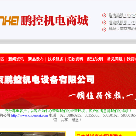
专区
｜
新闻资讯
｜
新品发布
｜
技术服务
｜
汇款资料
｜
配送说明
｜
常见问题
｜
我要
充分尊重客户，以客户为中心营造我们的经营环境
，客户的满意是我们的追求！
化的公司
http://www.cndenkei.com
电话：025-58860935、85355355、58850162、588
谊、共享、感恩！