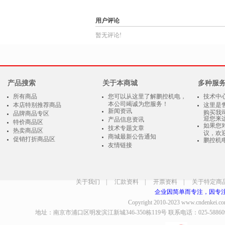
用户评论
暂无评论!
产品搜索
关于本商城
多种服
所有商品
您可以从这里了解鹏控机电，
技术中
本公司竭诚为您服务！
本店特别推荐商品
这里是
新闻资讯
购买我
品牌商品专区
迎您来
产品信息资讯
特价商品区
如果您
技术专题文章
热卖商品区
议，欢
商城最新公告通知
促销打折商品区
鹏控机
友情链接
关于我们
|
汇款资料
|
开票资料
|
关于特定商
企业因简单而专注，因专
Copyright 2010-2023
www.cndenkei.c
地址：南京市浦口区明发滨江新城346-350栋119号 联系电话：025-58860935、8