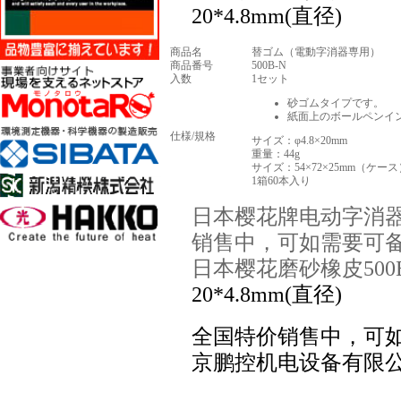
20*4.8mm(直径)
商品名
替ゴム（電動字消器専用）
商品番号
500B-N
入数
1セット
砂ゴムタイプです。
紙面上のボールペンイ
仕様/規格
サイズ：φ4.8×20mm
重量：44g
サイズ：54×72×25mm（ケース
1箱60本入り
日本樱花牌电动字消器用替
销售中，可如需要可
日本樱花磨砂橡皮500B
20*4.8mm(直径)
全国特价销售中，可
京鹏控机电设备有限