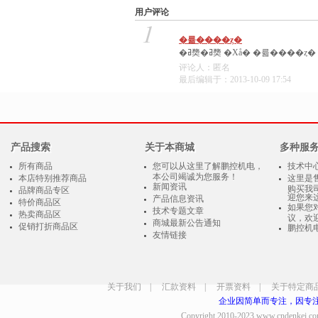
用户评论
1
�륣����ȥ�
�ߥ奦�ߥ奦 �Хå� �륣����ȥ� htt
评论人：匿名
最后编辑于：2013-10-09 17:54
产品搜索
关于本商城
多种服
所有商品
您可以从这里了解鹏控机电，
技术中
本公司竭诚为您服务！
本店特别推荐商品
这里是
新闻资讯
购买我
品牌商品专区
迎您来
产品信息资讯
特价商品区
如果您
技术专题文章
热卖商品区
议，欢
商城最新公告通知
促销打折商品区
鹏控机
友情链接
关于我们
|
汇款资料
|
开票资料
|
关于特定商
企业因简单而专注，因专
Copyright 2010-2023
www.cndenkei.c