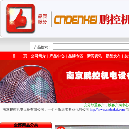
产品搜索：
首 页
｜
公司简介
｜
产品中心
｜
品牌专区
｜
新闻资讯
｜
新品发布
｜
技
充分尊重客户，以客户为中心
南京鹏控机电设备有限公司，一个不断追求专业化的公司
http://www.cndenkei.com
电
全部商品分类