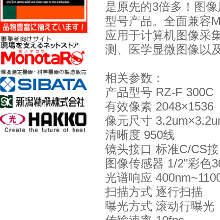
是原先的3倍多！图像
型号产品。全面兼容MI
应用于计算机图像采
测、医学显微图像以
相关参数：
产品型号 RZ-F 300C
有效像素 2048×1536
像元尺寸 3.2um×3.2u
清晰度 950线
镜头接口 标准C/CS
图像传感器 1/2"彩色
光谱响应 400nm~110
扫描方式 逐行扫描
曝光方式 滚动行曝光