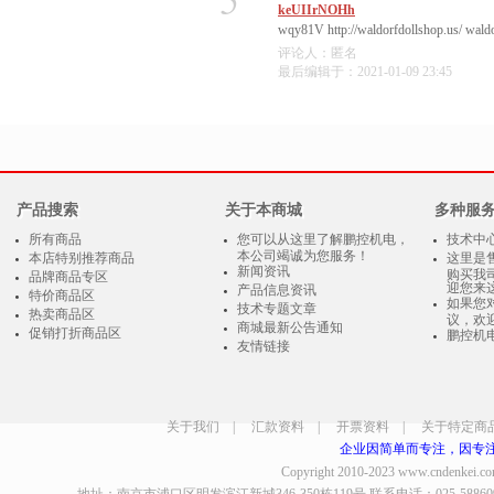
keUIIrNOHh
wqy81V http://waldorfdollshop.us/ waldo
评论人：匿名
最后编辑于：2021-01-09 23:45
产品搜索
关于本商城
多种服
所有商品
您可以从这里了解鹏控机电，
技术中
本公司竭诚为您服务！
本店特别推荐商品
这里是
新闻资讯
购买我
品牌商品专区
迎您来
产品信息资讯
特价商品区
如果您
技术专题文章
热卖商品区
议，欢
商城最新公告通知
促销打折商品区
鹏控机
友情链接
关于我们
|
汇款资料
|
开票资料
|
关于特定商
企业因简单而专注，因专
Copyright 2010-2023
www.cndenkei.c