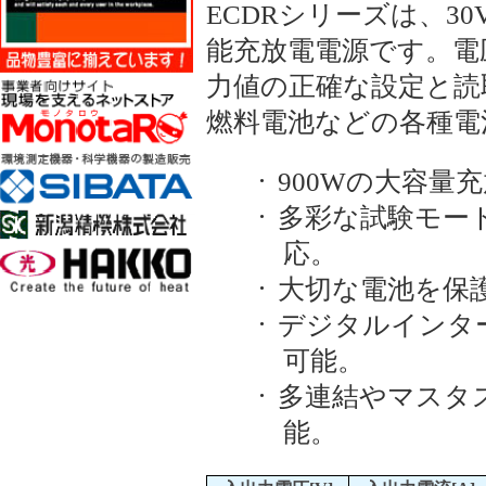
ECDR
シリーズは、
30
能充放電電源です。電
力値の正確な設定と読
燃料電池などの各種電
·
900W
の大容量充
·
多彩な試験モー
応。
·
大切な電池を保
·
デジタルインタ
可能。
·
多連結やマスタ
能。