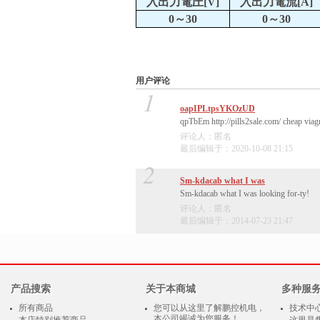
入出力電圧
[V]
入出力電流
[A]
0
～
30
0
～
30
用户评论
1
oapIPLtpsYKOzUD
qpTbEm http://pills2sale.com/ cheap viag
评论人：匿名
最后编辑于：2020-10-08 21:15
2
Sm-kdacab what I was
Sm-kdacab what I was looking for-ty!
评论人：匿名
最后编辑于：2014-07-23 21:47
产品搜索
关于本商城
多种服
所有商品
您可以从这里了解鹏控机电，
技术中
本公司竭诚为您服务！
本店特别推荐商品
这里是