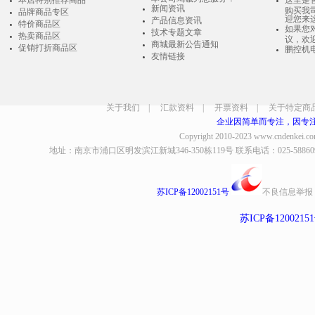
新闻资讯
购买我
品牌商品专区
迎您来
产品信息资讯
特价商品区
如果您
技术专题文章
热卖商品区
议，欢
商城最新公告通知
促销打折商品区
鹏控机
友情链接
关于我们
|
汇款资料
|
开票资料
|
关于特定商
企业因简单而专注，因专
Copyright 2010-2023
www.cndenkei.c
地址：南京市浦口区明发滨江新城346-350栋119号 联系电话：025-58860935、8
苏ICP备12002151号
不良信息举报
苏ICP备1200215