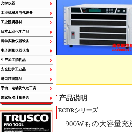
光学仪器
工业机械及电气设备
工业照明器材
日本工业化学产品
科学实验仪器设备
电子测量仪器仪表
生产加工消耗品
安全防护工业品
进口精密部品
手动、电动及气动工具
产品说明
国家标准计量器具
ECDR
シリーズ
900W
もの大容量充