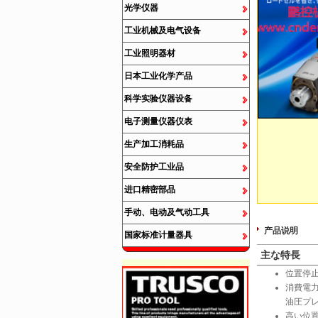
光学仪器
工业机械及电气设备
工业照明器材
日本工业化学产品
科学实验仪器设备
电子测量仪器仪表
生产加工消耗品
安全防护工业品
进口精密部品
手动、电动及气动工具
产品说明
国家标准计量器具
主な特長
位置停
消費電
油圧プレ
高い位