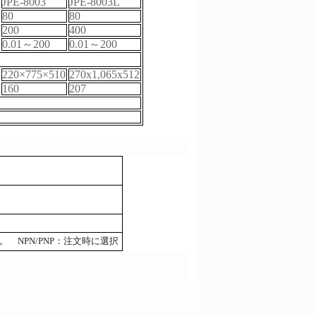
JPE-8003
JPE-8003L
80
80
200
400
0.01
～200
0.01
～200
220
×775×510
270x1,065x512
160
207
。 NPN/PNP：注文時に選択