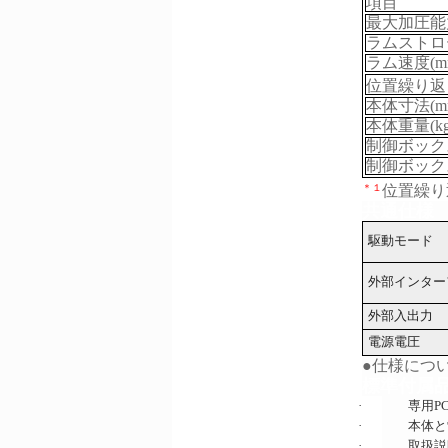
項目
最大加圧能力
ラムストロー
ラム速度(mm/
位置繰り返し
本体寸法(m
本体重量(kg
制御ボックス
制御ボックス
＊１
位置繰り
共通仕様
駆動モード
外部インター
外部入出力
電源電圧
●仕様につ
標準付属
·
専用
P
·
本体と
·
取扱説