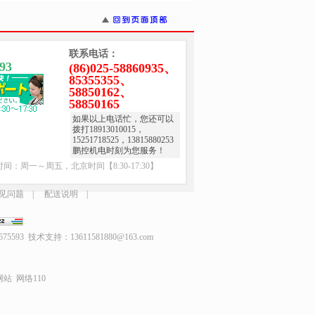
联系电话：
93
(86)025-58860935、
85355355、
58850162、
58850165
如果以上电话忙，您还可以
拨打18913010015，
15251718525，13815880253
鹏控机电时刻为您服务！
间：周一～周五，北京时间【8:30-17:30】
见问题
|
配送说明
|
8575593 技术支持：
13611581880@163.com
网站
网络110