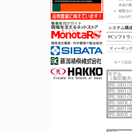
本体の
複数台
1台のP
システム構
PCソフトウェ
ティーチン
モード設定
モデル
（加圧能力
JPE-1003 (
JPE-3003 (
JPE-5003 (
JPE-5003L 
JPE-8003 (
JPE-8003L 