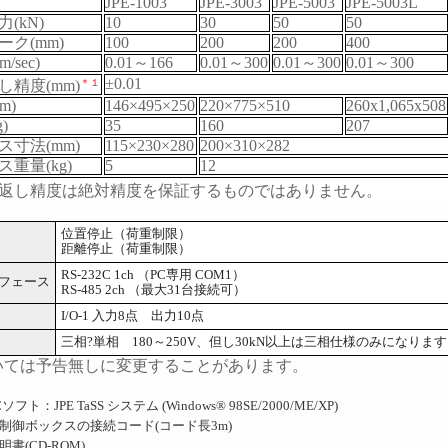
JPE-1003
JPE-3003
JPE-5003
JPE-5003L
(kN)
10
30
50
50
ク(mm)
100
200
200
400
sec)
0.01
～166
0.01
～300
0.01
～300
0.01
～300
±0.01
精度(mm)
＊１
m)
146
×495×250
220
×775×510
260x1,065x508
)
35
160
207
寸法(mm)
115
×230×280
200
×310×282
重量(kg)
5
12
返し精度は絶対精度を保証するものではありません。
位置停止（荷重制限）
距離停止（荷重制限）
RS-232C 1ch
（PC専用 COM1）
フェース
RS-485 2ch （最大31台接続可）
I/O-1
入力8点 出力10点
三相?単相 180～250V、但し30kN以上は三相仕様のみになります
いては予告無しに変更することがあります。
品
C
ソフト：
JPE TaSS
システム
(Windows® 98SE/2000/ME/XP)
制御ボックスの接続コード
(
コード長
3m)
明書
(CD-ROM)