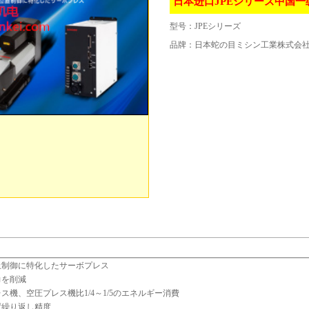
日本进口JPEシリーズ中国一
型号：
JPEシリーズ
品牌：
日本蛇の目ミシン工業株式会社（
止制御に特化したサーボプレス
力を削減
ス機、空圧プレス機比1/4～1/5のエネルギー消費
置繰り返し精度