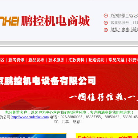
专区
｜
新闻资讯
｜
新品发布
｜
技术服务
｜
汇款资料
｜
配送说明
｜
常见问题
｜
我要
充分尊重客户，以客户为中心营造我们的经营环境
，客户的满意是我们的追求！
化的公司
http://www.cndenkei.com
电话：025-58860935、85355355、58850162、588
谊、共享、感恩！