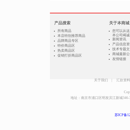
产品搜索
关于本商城
所有商品
您可以从这
本公司竭诚
本店特别推荐商品
新闻资讯
品牌商品专区
产品信息资
特价商品区
技术专题文
热卖商品区
商城最新公
促销打折商品区
友情链接
关于我们
|
汇款资
Cop
地址：南京市浦口区明发滨江新城346-350栋11
苏ICP备12