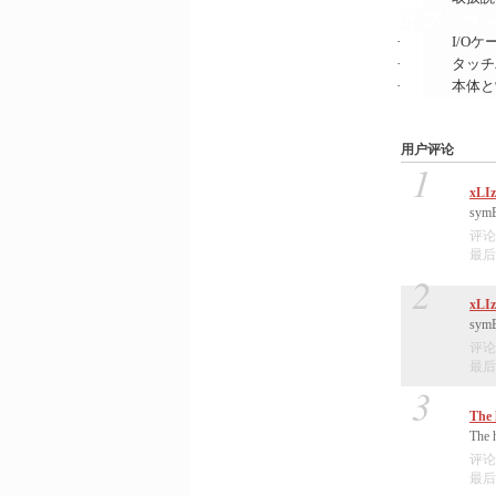
オプショ
·
I/O
ケ
·
タッチ
·
本体と
用户评论
1
xLI
symEq
评论
最后编
2
xLI
symEq
评论
最后编
3
The 
The h
评论
最后编