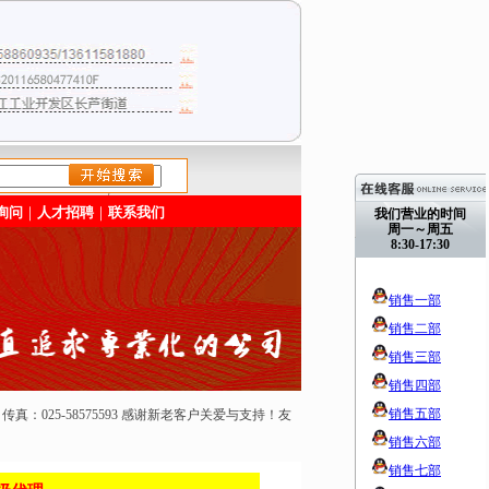
/>
询问
｜
人才招聘
｜
联系我们
我们营业的时间
周一～周五
8:30-17:30
销售一部
销售二部
销售三部
销售四部
销售五部
50165 传真：025-58575593 感谢新老客户关爱与支持！友
销售六部
销售七部