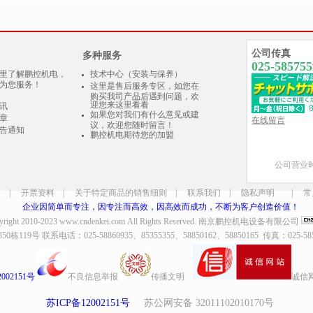
公司传真
多种服务
025-585755
里了解鹏控机电，
技术中心（安装与保养）
为您服务！
这里是售后服务专区，如您在
购买我司产品后遇到问题，欢
迎您来这里看看
讯
如果您对我们有什么意见或建
章
在线留言
议，欢迎您随时留言！
告通知
鹏控机电期待您的加盟
公司营业时
料
|
开票资料
|
关于特定商品的销售细则
|
联系我们
|
隐私声明
|
常
企业因简单而专注，因专注而高效，因高效而成功，不断为客户创造价值！
yright 2010-2023
www.cndenkei.com
All Rights Reserved.
南京鹏控机电设备有限公司
9号 联系电话：025-58860935、85355355、58850162、58850165 传真：025-5
002151号
不良信息举报
传播文明
诚信
苏ICP备12002151号
苏公网安备 32011102010170号