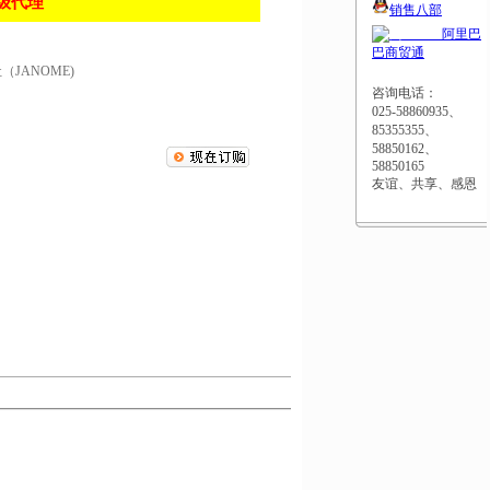
级代理
销售八部
阿里巴
巴商贸通
JANOME)
咨询电话：
025-58860935、
85355355、
58850162、
58850165
友谊、共享、感恩