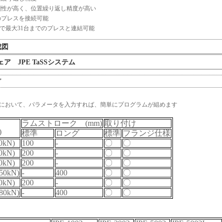
剛性が高く、位置繰り返し精度が高い
のプレスを接続可能
Cで最大31台までのプレスと連結可能
成図
ア JPE TaSSシステム
グ
において、パラメータを入力すれば、簡単にプログラムが組めます
ラムストローク (mm)
取り付け
)
標準
ロング
標準
フランジ仕様
10kN)
100
-
〇
〇
30kN)
200
-
〇
〇
50kN)
200
-
〇
〇
(50kN)
-
400
〇
〇
80kN)
200
-
〇
〇
(80kN)
-
400
〇
〇