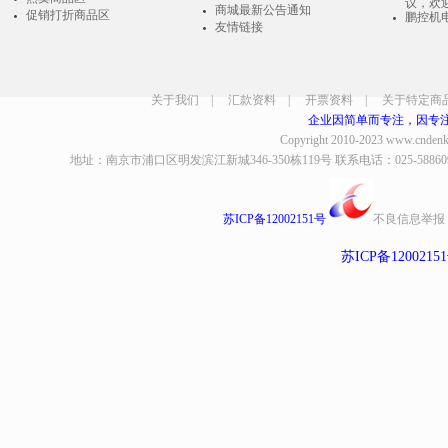
议，欢
商城最新公告通知
促销打折商品区
鹏控机
友情链接
关于我们
|
汇款资料
|
开票资料
|
关于特定商
企业因简单而专注，因专
Copyright 2010-2023
www.cndenk
地址：南京市浦口区明发滨江新城346-350栋119号 联系电话：025-58860935、8
苏ICP备12002151号
不良信息举报
苏ICP备1200215