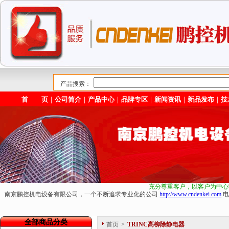
产品搜索：
首 页
｜
公司简介
｜
产品中心
｜
品牌专区
｜
新闻资讯
｜
新品发布
｜
技
充分尊重客户，以客户为中心
南京鹏控机电设备有限公司，一个不断追求专业化的公司
http://www.cndenkei.com
电
全部商品分类
首页
>
TRINC高柳除静电器