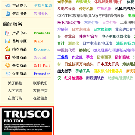
光学仪器
透镜/镜头
体现显微镜用附件
体视
及电气设备
传导机器
空压机器
机械/电气配
CONTEC数据采集(DAQ)与控制/通信设备
电源
松下/NEC灯管
东芝灯管
日立灯管
工业照明
溶解剂
日本润滑油
日本接着剂
其它进口化
台
作业台
升降车/台车
电子测量仪器仪表
音计
测速仪
日本电流表/电压表
油压表/压力
中国总代理
擦拭纸
抛光研磨布/研磨纸/砂纸等
工业品
作业服
手套
防毒面罩
防护眼镜
材
日笠技研万向接头
日本压力开关
熔接用
扭力扳手
手动工具
国家标准计量器具
摩氏
仪
红外检测器
耐压测试仪
绝缘电阻测试仪