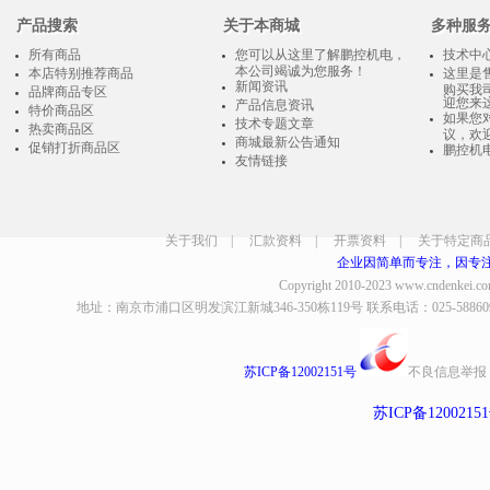
产品搜索
关于本商城
多种服
所有商品
您可以从这里了解鹏控机电，
技术中
本公司竭诚为您服务！
本店特别推荐商品
这里是
新闻资讯
购买我
品牌商品专区
迎您来
产品信息资讯
特价商品区
如果您
技术专题文章
热卖商品区
议，欢
商城最新公告通知
促销打折商品区
鹏控机
友情链接
关于我们
|
汇款资料
|
开票资料
|
关于特定商
企业因简单而专注，因专
Copyright 2010-2023
www.cndenkei.c
地址：南京市浦口区明发滨江新城346-350栋119号 联系电话：025-58860935、8
苏ICP备12002151号
不良信息举报
苏ICP备1200215