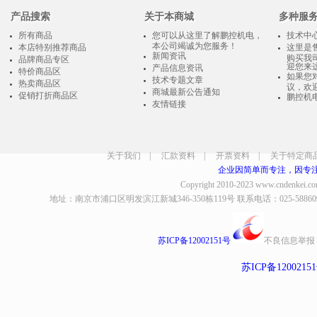
产品搜索
关于本商城
多种服
所有商品
您可以从这里了解鹏控机电，
技术中
本公司竭诚为您服务！
本店特别推荐商品
这里是
新闻资讯
购买我
品牌商品专区
迎您来
产品信息资讯
特价商品区
如果您
技术专题文章
热卖商品区
议，欢
商城最新公告通知
促销打折商品区
鹏控机
友情链接
关于我们
|
汇款资料
|
开票资料
|
关于特定商
企业因简单而专注，因专
Copyright 2010-2023
www.cndenkei.c
地址：南京市浦口区明发滨江新城346-350栋119号 联系电话：025-58860935、8
苏ICP备12002151号
不良信息举报
苏ICP备1200215