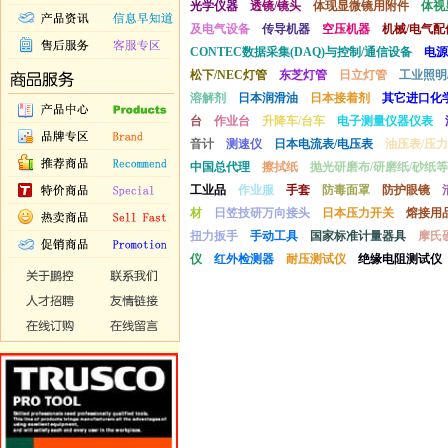
光学仪器
透镜/镜头
体现显微镜用附件
体视
及电气设备
传导机器
空压机器
机械/电气配
CONTEC数据采集(DAQ)与控制/通信设备
电源
松下/NEC灯管
东芝灯管
日立灯管
工业照明
溶解剂
日本润滑油
日本接着剂
其它进口化
台
作业台
升降车/台车
电子测量仪器仪表
音计
测速仪
日本电流表/电压表
油压表/压力
中国总代理
擦拭纸
抛光研磨布/研磨纸/砂纸等
工业品
作业服
手套
防毒面罩
防护眼镜
材
日笠技研万向接头
日本压力开关
熔接用
扭力扳手
手动工具
国家标准计量器具
摩氏
仪
红外检测器
耐压测试仪
绝缘电阻测试仪