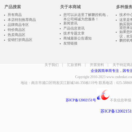
产品搜索
关于本商城
多种服
所有商品
您可以从这里了解鹏控机电，
技术中
本公司竭诚为您服务！
本店特别推荐商品
这里是
新闻资讯
购买我
品牌商品专区
迎您来
产品信息资讯
特价商品区
如果您
技术专题文章
热卖商品区
议，欢
商城最新公告通知
促销打折商品区
鹏控机
友情链接
关于我们
|
汇款资料
|
开票资料
|
关于特定商
企业因简单而专注，因专
Copyright 2010-2023
www.cndenkei.c
地址：南京市浦口区明发滨江新城346-350栋119号 联系电话：025-58860935、8
苏ICP备12002151号
不良信息举报
苏ICP备1200215