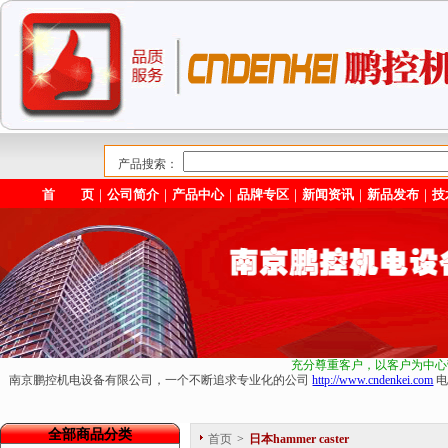
产品搜索：
首 页
｜
公司简介
｜
产品中心
｜
品牌专区
｜
新闻资讯
｜
新品发布
｜
技
充分尊重客户，以客户为中心
南京鹏控机电设备有限公司，一个不断追求专业化的公司
http://www.cndenkei.com
电
全部商品分类
首页
>
日本hammer caster