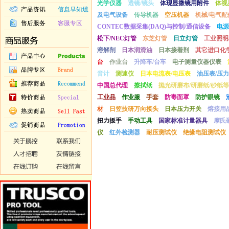
光学仪器
透镜/镜头
体现显微镜用附件
体视
及电气设备
传导机器
空压机器
机械/电气配
CONTEC数据采集(DAQ)与控制/通信设备
电源
松下/NEC灯管
东芝灯管
日立灯管
工业照明
溶解剂
日本润滑油
日本接着剂
其它进口化
台
作业台
升降车/台车
电子测量仪器仪表
音计
测速仪
日本电流表/电压表
油压表/压力
中国总代理
擦拭纸
抛光研磨布/研磨纸/砂纸等
工业品
作业服
手套
防毒面罩
防护眼镜
材
日笠技研万向接头
日本压力开关
熔接用
扭力扳手
手动工具
国家标准计量器具
摩氏
仪
红外检测器
耐压测试仪
绝缘电阻测试仪