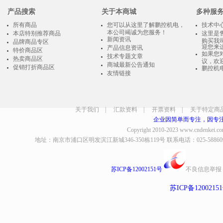
产品搜索
关于本商城
多种服
所有商品
您可以从这里了解鹏控机电，
技术中
本公司竭诚为您服务！
本店特别推荐商品
这里是
新闻资讯
购买我
品牌商品专区
迎您来
产品信息资讯
特价商品区
如果您
技术专题文章
热卖商品区
议，欢
商城最新公告通知
促销打折商品区
鹏控机
友情链接
关于我们
|
汇款资料
|
开票资料
|
关于特定商
企业因简单而专注，因专
Copyright 2010-2023
www.cndenkei.c
地址：南京市浦口区明发滨江新城346-350栋119号 联系电话：025-58860935、8
苏ICP备12002151号
不良信息举报
苏ICP备1200215