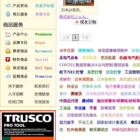
日本jel系统...
株式会社ジェル...
上页
1
下页
光学仪器
透镜/镜头
体现显微镜用附件
体视
及电气设备
传导机器
空压机器
机械/电气配
CONTEC数据采集(DAQ)与控制/通信设备
电源
松下/NEC灯管
东芝灯管
日立灯管
工业照明
溶解剂
日本润滑油
日本接着剂
其它进口化
台
作业台
升降车/台车
电子测量仪器仪表
音计
测速仪
日本电流表/电压表
油压表/压力
中国总代理
擦拭纸
抛光研磨布/研磨纸/砂纸等
工业品
作业服
手套
防毒面罩
防护眼镜
材
日笠技研万向接头
日本压力开关
熔接用
扭力扳手
手动工具
国家标准计量器具
摩氏
仪
红外检测器
耐压测试仪
绝缘电阻测试仪