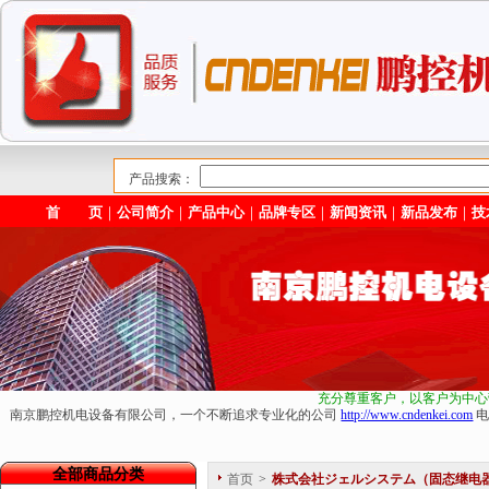
产品搜索：
首 页
｜
公司简介
｜
产品中心
｜
品牌专区
｜
新闻资讯
｜
新品发布
｜
技
充分尊重客户，以客户为中心
南京鹏控机电设备有限公司，一个不断追求专业化的公司
http://www.cndenkei.com
电
全部商品分类
首页
>
株式会社ジェルシステム（固态继电器 F