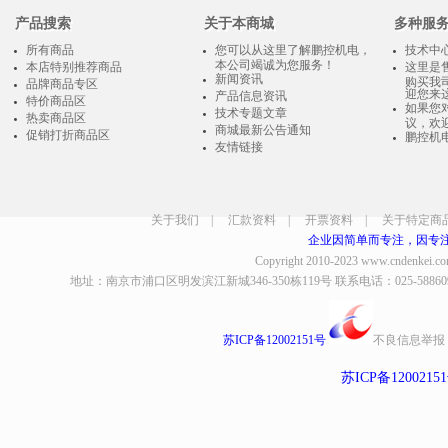
产品搜索
关于本商城
多种服
所有商品
您可以从这里了解鹏控机电，
技术中
本公司竭诚为您服务！
本店特别推荐商品
这里是
新闻资讯
购买我
品牌商品专区
迎您来
产品信息资讯
特价商品区
如果您
技术专题文章
热卖商品区
议，欢
商城最新公告通知
促销打折商品区
鹏控机
友情链接
关于我们
|
汇款资料
|
开票资料
|
关于特定商
企业因简单而专注，因专
Copyright 2010-2023
www.cndenkei.c
地址：南京市浦口区明发滨江新城346-350栋119号 联系电话：025-58860935、8
苏ICP备12002151号
不良信息举报
苏ICP备1200215