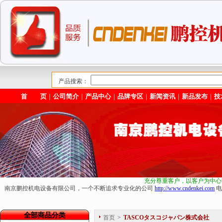
产品搜索：
首 页
｜
公司简介
｜
产品中心
｜
品牌专区
｜
新闻资讯
｜
新品发布
｜
技
充分尊重客户，以客户为中心
南京鹏控机电设备有限公司，一个不断追求专业化的公司
http://www.cndenkei.com
电
全部商品分类
首页
>
TASCOタスコジャパン株式会社