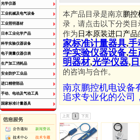
光学仪器
本产品目录是南京
鹏控
工业机械及电气设备
录，请点击以下分类目
工业照明器材
作为
日本原装进口产品
日本工业化学产品
家标准计量器具
,
手
科学实验仪器设备
学实验仪器设备
,
生
电子测量仪器仪表
明器材
,
光学仪器
,
日
生产加工消耗品
的咨询与合作。
安全防护工业品
进口精密部品
南京鹏控机电设备
手动、电动及气动工具
追求专业化的公司
国家标准计量器具
上页
1
下页