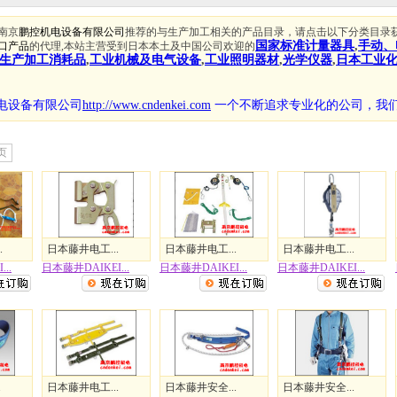
南京
鹏控机电设备有限公司
推荐的与生产加工相关的产品目录，请点击以下分类目录
国家标准计量器具
,
手动、
口产品
的代理,本站主营受到日本本土及中国公司欢迎的
生产加工消耗品
,
工业机械及电气设备
,
工业照明器材
,
光学仪器
,
日本工业
电设备有限公司
http://www.cndenkei.com
一个不断追求专业化的公司，
我
页
.
日本藤井电工...
日本藤井电工...
日本藤井电工...
..
日本藤井DAIKEI...
日本藤井DAIKEI...
日本藤井DAIKEI...
.
日本藤井电工...
日本藤井安全...
日本藤井安全...