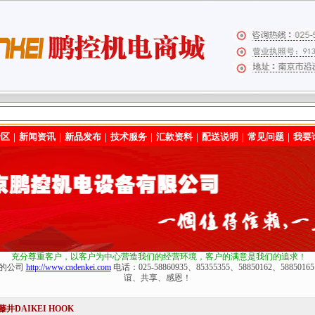
专区
｜
新闻资讯
｜
新品发布
｜
技术服务
｜
汇款资料
｜
配送说明
｜
常见问题
｜
我要
充分尊重客户，以客户为中心营造我们的经营环境
，客户的满意是我们的追求！
化的公司
http://www.cndenkei.com
电话：025-58860935、85355355、58850162、588
谊、共享、感恩！
井DAIKEI HOOK