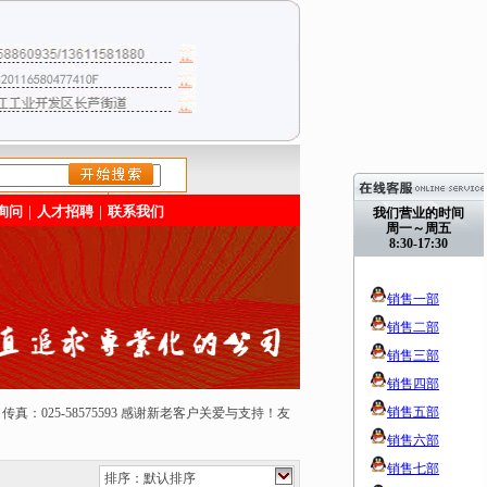
/>
询问
｜
人才招聘
｜
联系我们
我们营业的时间
周一～周五
8:30-17:30
销售一部
销售二部
销售三部
销售四部
销售五部
50165 传真：025-58575593 感谢新老客户关爱与支持！友
销售六部
销售七部
排序：默认排序