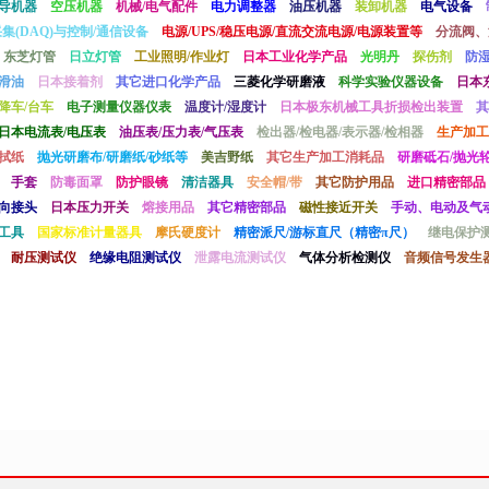
导机器
空压机器
机械/电气配件
电力调整器
油压机器
装卸机器
电气设备
采集(DAQ)与控制/通信设备
电源/UPS/稳压电源/直流交流电源/电源装置等
分流阀、
东芝灯管
日立灯管
工业照明/作业灯
日本工业化学产品
光明丹
探伤剂
防
滑油
日本接着剂
其它进口化学产品
三菱化学研磨液
科学实验仪器设备
日本
降车/台车
电子测量仪器仪表
温度计/湿度计
日本极东机械工具折损检出装置
其
日本电流表/电压表
油压表/压力表/气压表
检出器/检电器/表示器/检相器
生产加工
拭纸
抛光研磨布/研磨纸/砂纸等
美吉野纸
其它生产加工消耗品
研磨砥石/抛光轮
手套
防毒面罩
防护眼镜
清洁器具
安全帽/带
其它防护用品
进口精密部品
向接头
日本压力开关
熔接用品
其它精密部品
磁性接近开关
手动、电动及气
工具
国家标准计量器具
摩氏硬度计
精密派尺/游标直尺（精密π尺）
继电保护
耐压测试仪
绝缘电阻测试仪
泄露电流测试仪
气体分析检测仪
音频信号发生