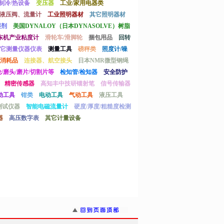
制冷/热设备
变压器
工业/家用电器类
液压阀、流量计
工业照明器材
其它照明器材
湿剂
美国DYNALOY（日本DYNASOLVE）树脂
东机产业粘度计
滑轮车/滑脚轮
捆包用品
回转
它测量仪器仪表
测量工具
磅秤类
照度计/噪
消耗品
连接器、航空接头
日本NMR微型钢绳
/磨头/磨片/切割片等
检知管/检知器
安全防护
精密传感器
高知丰中技研镭射笔
信号传输器
动工具
钳类
电动工具
气动工具
液压工具
测试仪器
智能电磁流量计
硬度/厚度/粗糙度检测
器
高压数字表
其它计量设备