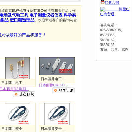
销售八部
阿里巴
获取南京
鹏控机电设备有限公司
所有相关产品，作
巴商贸通
电动及气动工具
,
电子测量仪器仪表
,
科学实
化学品
,
进口精密部品
。欢迎新老客户的咨询与合
咨询电话：
025-58860935、
们只做最好的产品和服务！
85355355、
58850162、
58850165
友谊、共享、感恩
日本藤井电工...
日本藤井电工...
日本藤井DAIKEI...
日本藤井DAIKEI...
日本藤井安全...
日本藤井安全...