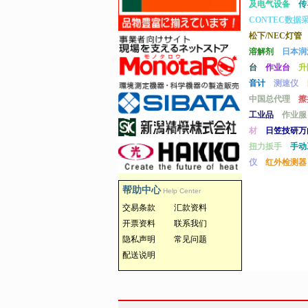
及电气设备
传
CONTEC数据
松下/NEC灯管
溶解剂
日本润
台
作业台
升
音计
测速仪
中国总代理
擦
工业品
作业服
材
日笠技研万
扭力扳手
手动
仪
红外检测器
帮助中心
Help Center
交易条款
汇款资料
开票资料
联系我们
隐私声明
常见问题
配送说明