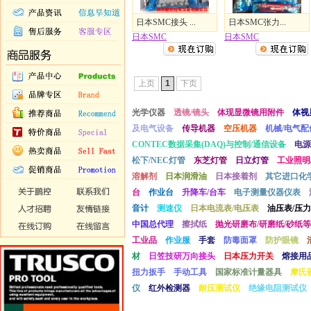
日本SMC接头 ...
日本SMC张力...
日本SMC
日本SMC
上页
1
下页
光学仪器
透镜/镜头
体现显微镜用附件
体视
及电气设备
传导机器
空压机器
机械/电气配
CONTEC数据采集(DAQ)与控制/通信设备
电源
松下/NEC灯管
东芝灯管
日立灯管
工业照明
溶解剂
日本润滑油
日本接着剂
其它进口化
台
作业台
升降车/台车
电子测量仪器仪表
音计
测速仪
日本电流表/电压表
油压表/压力
中国总代理
擦拭纸
抛光研磨布/研磨纸/砂纸等
工业品
作业服
手套
防毒面罩
防护眼镜
材
日笠技研万向接头
日本压力开关
熔接用
扭力扳手
手动工具
国家标准计量器具
摩氏
仪
红外检测器
耐压测试仪
绝缘电阻测试仪