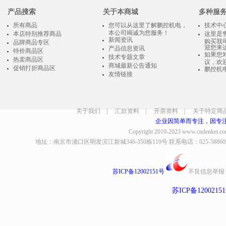
产品搜索
关于本商城
多种服
所有商品
您可以从这里了解鹏控机电，
技术中
本公司竭诚为您服务！
本店特别推荐商品
这里是
新闻资讯
购买我
品牌商品专区
迎您来
产品信息资讯
特价商品区
如果您
技术专题文章
热卖商品区
议，欢
商城最新公告通知
促销打折商品区
鹏控机
友情链接
关于我们
|
汇款资料
|
开票资料
|
关于特定商
企业因简单而专注，因专
Copyright 2010-2023
www.cndenkei.c
地址：南京市浦口区明发滨江新城346-350栋119号 联系电话：025-58860935、8
苏ICP备12002151号
不良信息举报
苏ICP备1200215