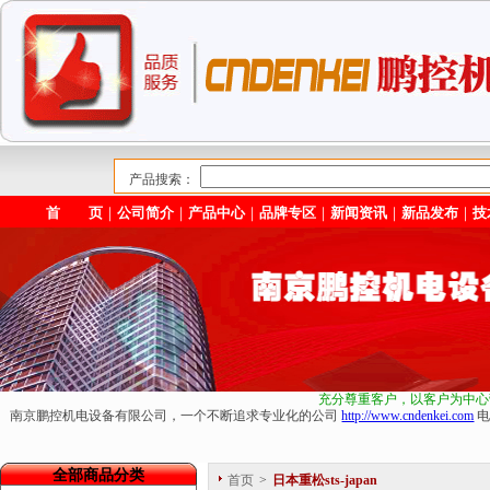
产品搜索：
首 页
｜
公司简介
｜
产品中心
｜
品牌专区
｜
新闻资讯
｜
新品发布
｜
技
充分尊重客户，以客户为中心
南京鹏控机电设备有限公司，一个不断追求专业化的公司
http://www.cndenkei.com
电
全部商品分类
首页
>
日本重松sts-japan