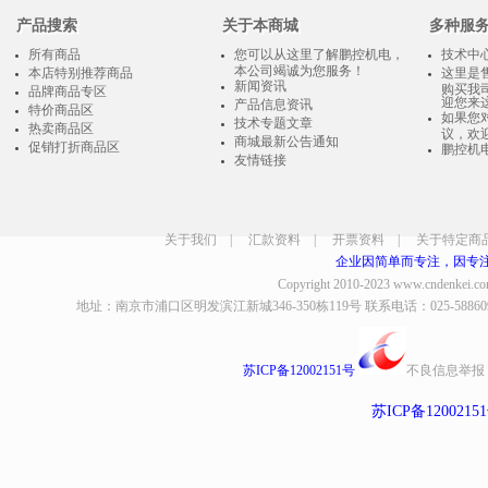
产品搜索
关于本商城
多种服
所有商品
您可以从这里了解鹏控机电，
技术中
本公司竭诚为您服务！
本店特别推荐商品
这里是
新闻资讯
购买我
品牌商品专区
迎您来
产品信息资讯
特价商品区
如果您
技术专题文章
热卖商品区
议，欢
商城最新公告通知
促销打折商品区
鹏控机
友情链接
关于我们
|
汇款资料
|
开票资料
|
关于特定商
企业因简单而专注，因专
Copyright 2010-2023
www.cndenkei.c
地址：南京市浦口区明发滨江新城346-350栋119号 联系电话：025-58860935、8
苏ICP备12002151号
不良信息举报
苏ICP备1200215