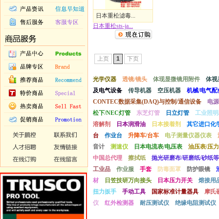
日本重松滤毒...
日本重松sts-ja...
上页
1
下页
光学仪器
透镜/镜头
体现显微镜用附件
体视
及电气设备
传导机器
空压机器
机械/电气配
CONTEC数据采集(DAQ)与控制/通信设备
电源
松下/NEC灯管
东芝灯管
日立灯管
工业照明
溶解剂
日本润滑油
日本接着剂
其它进口化
台
作业台
升降车/台车
电子测量仪器仪表
音计
测速仪
日本电流表/电压表
油压表/压力
中国总代理
擦拭纸
抛光研磨布/研磨纸/砂纸等
工业品
作业服
手套
防毒面罩
防护眼镜
材
日笠技研万向接头
日本压力开关
熔接用
扭力扳手
手动工具
国家标准计量器具
摩氏
仪
红外检测器
耐压测试仪
绝缘电阻测试仪