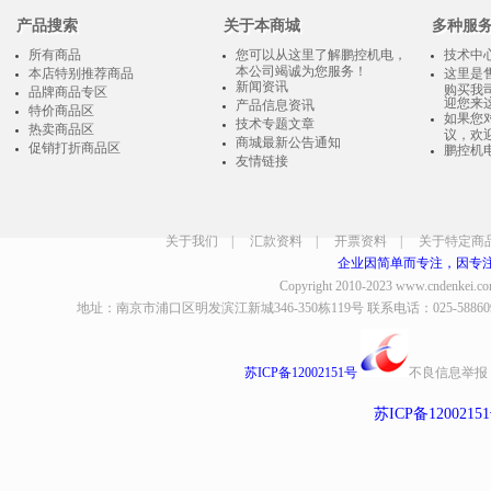
产品搜索
关于本商城
多种服
所有商品
您可以从这里了解鹏控机电，
技术中
本公司竭诚为您服务！
本店特别推荐商品
这里是
新闻资讯
购买我
品牌商品专区
迎您来
产品信息资讯
特价商品区
如果您
技术专题文章
热卖商品区
议，欢
商城最新公告通知
促销打折商品区
鹏控机
友情链接
关于我们
|
汇款资料
|
开票资料
|
关于特定商
企业因简单而专注，因专
Copyright 2010-2023
www.cndenkei.c
地址：南京市浦口区明发滨江新城346-350栋119号 联系电话：025-58860935、8
苏ICP备12002151号
不良信息举报
苏ICP备1200215