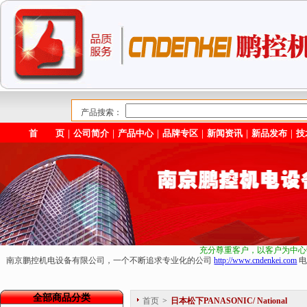
产品搜索：
首 页
｜
公司简介
｜
产品中心
｜
品牌专区
｜
新闻资讯
｜
新品发布
｜
技
充分尊重客户，以客户为中心
南京鹏控机电设备有限公司，一个不断追求专业化的公司
http://www.cndenkei.com
电
全部商品分类
首页
>
日本松下PANASONIC/ National