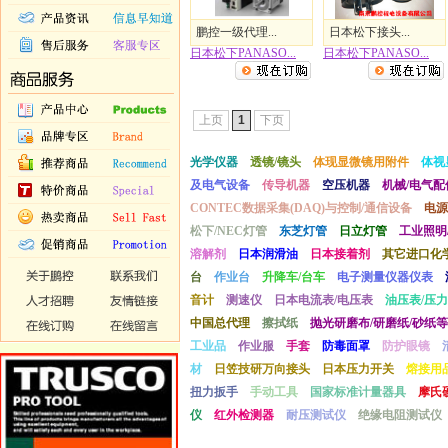
鹏控一级代理...
日本松下接头...
日本松下PANASO...
日本松下PANASO...
上页
1
下页
光学仪器
透镜/镜头
体现显微镜用附件
体视
及电气设备
传导机器
空压机器
机械/电气配
CONTEC数据采集(DAQ)与控制/通信设备
电源
松下/NEC灯管
东芝灯管
日立灯管
工业照明
溶解剂
日本润滑油
日本接着剂
其它进口化
台
作业台
升降车/台车
电子测量仪器仪表
音计
测速仪
日本电流表/电压表
油压表/压力
中国总代理
擦拭纸
抛光研磨布/研磨纸/砂纸等
工业品
作业服
手套
防毒面罩
防护眼镜
材
日笠技研万向接头
日本压力开关
熔接用
扭力扳手
手动工具
国家标准计量器具
摩氏
仪
红外检测器
耐压测试仪
绝缘电阻测试仪